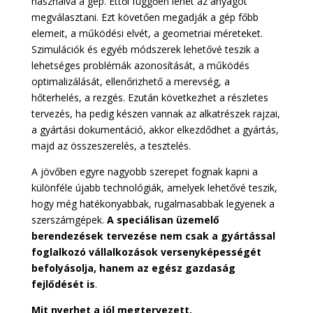
használva a gép. Ettől függően lehet az anyagot
megválasztani. Ezt követően megadják a gép főbb
elemeit, a működési elvét, a geometriai méreteket.
Szimulációk és egyéb módszerek lehetővé teszik a
lehetséges problémák azonosítását, a működés
optimalizálását, ellenőrizhető a merevség, a
hőterhelés, a rezgés. Ezután következhet a részletes
tervezés, ha pedig készen vannak az alkatrészek rajzai,
a gyártási dokumentáció, akkor elkezdődhet a gyártás,
majd az összeszerelés, a tesztelés.
A jövőben egyre nagyobb szerepet fognak kapni a
különféle újabb technológiák, amelyek lehetővé teszik,
hogy még hatékonyabbak, rugalmasabbak legyenek a
szerszámgépek.
A speciálisan üzemelő
berendezések tervezése nem csak a gyártással
foglalkozó vállalkozások versenyképességét
befolyásolja, hanem az egész gazdaság
fejlődését is
.
Mit nyerhet a jól megtervezett,