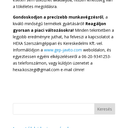
a tökéletes megoldásra.
Gondoskodjon a precízebb munkavégzésről
, a
kiváló minőségű termékek gyártásáról!
Reagáljon
gyorsan a piaci változásokra!
Minden tekintetben a
legjobb eredményre juthat, ha felveszi a kapcsolatot a
HEXA Szerszámgépipari és Kereskedelmi Kft.-vel.
Informálódjon a
www.gep-javito.com
weboldalon, és
egyeztessen egyéni elképzeléseiről a 06-20-9341253-
as telefonszámon, vagy küldjön üzenetet a
hexa.koszegi@gmail.com e-mail címre!