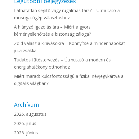
Legutóbbi bejegyzések
Láthatatlan segítő vagy rugalmas társ? – Útmutató a
mosogatógép választáshoz
A hiányzó igazolás ára – Miért a gyors
kéményellenőrzés a biztonság záloga?
Zöld válasz a kihívásokra – Könnyítse a mindennapokat
juta zsákkal!
Tudatos fűtéstervezés – Útmutató a modern és
energiahatékony otthonhoz
Miért maradt kulcsfontosságú a fizikai névjegykártya a
digitális világban?
Archívum
2026. augusztus
2026. július
2026. június