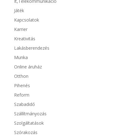
It,Telekommunikáció
Játék
Kapcsolatok
Karrier
Kreativitás
Lakásberendezés
Munka
Online áruház
Otthon
Pihenés
Reform
Szabadidő
Szállítmányozás
Szolgáltatások
Szórakozás