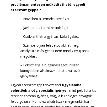
problémamentesen működtethető, egyedi
szerszámgéppel?
– Növelheti a termelékenységet.
– Javíthatja a termékminőséget.
– Csökkentheti a gyártási költségeket.
– Számos olyan feladatot oldhat meg,
amelyekre más gépek nem mindig nyújtanak
megoldást.
– Fokozhatja a rugalmasságot, hiszen
könnyebben alkalmazkodhat a változó
igényekhez.
Egyedi szerszámgép tervezésnél
figyelembe
vehetőek a cég speciális igényei
, mint például a kis
tételben történő gyártás, vagy a különleges anyagok
feldolgozása. Komplex alkatrészek megmunkálása
esetén sem ütközhet akadályba, hiszen lehetőség van