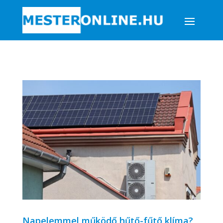
Napelemmel működő hűtő-fűtő klíma?