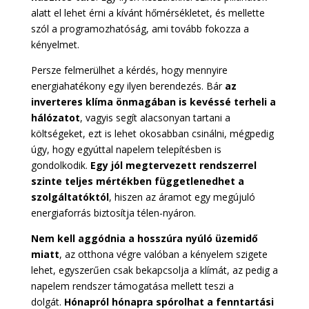
alatt el lehet érni a kívánt hőmérsékletet, és mellette
szól a programozhatóság, ami tovább fokozza a
kényelmet.
Persze felmerülhet a kérdés, hogy mennyire
energiahatékony egy ilyen berendezés. Bár
az
inverteres klíma önmagában is kevéssé terheli a
hálózatot
, vagyis segít alacsonyan tartani a
költségeket, ezt is lehet okosabban csinálni, mégpedig
úgy, hogy egyúttal napelem telepítésben is
gondolkodik.
Egy jól megtervezett rendszerrel
szinte teljes mértékben függetlenedhet a
szolgáltatóktól
, hiszen az áramot egy megújuló
energiaforrás biztosítja télen-nyáron.
Nem kell aggódnia a hosszúra nyúló üzemidő
miatt
, az otthona végre valóban a kényelem szigete
lehet, egyszerűen csak bekapcsolja a klímát, az pedig a
napelem rendszer támogatása mellett teszi a
dolgát.
Hónapról hónapra spórolhat a fenntartási