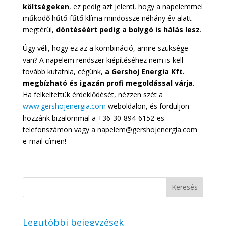
költségeken
, ez pedig azt jelenti, hogy a napelemmel
működő hűtő-fűtő klíma mindössze néhány év alatt
megtérül,
döntéséért pedig a bolygó is hálás lesz
.
Úgy véli, hogy ez az a kombináció, amire szüksége
van? A napelem rendszer kiépítéséhez nem is kell
tovább kutatnia, cégünk,
a Gershoj Energia Kft.
megbízható és igazán profi megoldással várja
.
Ha felkeltettük érdeklődését, nézzen szét a
www.gershojenergia.com
weboldalon, és forduljon
hozzánk bizalommal a +36-30-894-6152-es
telefonszámon vagy a napelem@gershojenergia.com
e-mail címen!
Legutóbbi bejegyzések