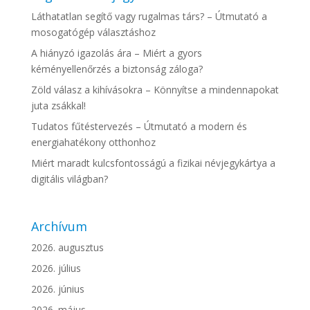
Láthatatlan segítő vagy rugalmas társ? – Útmutató a
mosogatógép választáshoz
A hiányzó igazolás ára – Miért a gyors
kéményellenőrzés a biztonság záloga?
Zöld válasz a kihívásokra – Könnyítse a mindennapokat
juta zsákkal!
Tudatos fűtéstervezés – Útmutató a modern és
energiahatékony otthonhoz
Miért maradt kulcsfontosságú a fizikai névjegykártya a
digitális világban?
Archívum
2026. augusztus
2026. július
2026. június
2026. május