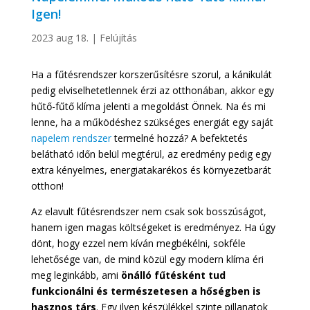
Igen!
2023 aug 18.
|
Felújítás
Ha a fűtésrendszer korszerűsítésre szorul, a kánikulát
pedig elviselhetetlennek érzi az otthonában, akkor egy
hűtő-fűtő klíma jelenti a megoldást Önnek. Na és mi
lenne, ha a működéshez szükséges energiát egy saját
napelem rendszer
termelné hozzá? A befektetés
belátható időn belül megtérül, az eredmény pedig egy
extra kényelmes, energiatakarékos és környezetbarát
otthon!
Az elavult fűtésrendszer nem csak sok bosszúságot,
hanem igen magas költségeket is eredményez. Ha úgy
dönt, hogy ezzel nem kíván megbékélni, sokféle
lehetősége van, de mind közül egy modern klíma éri
meg leginkább, ami
önálló fűtésként tud
funkcionálni és természetesen a hőségben is
hasznos társ
. Egy ilyen készülékkel szinte pillanatok