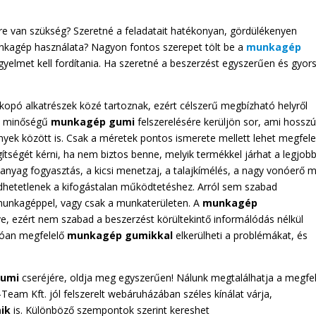
re van szükség? Szeretné a feladatait hatékonyan, gördülékenyen
munkagép használata? Nagyon fontos szerepet tölt be a
munkagép
figyelmet kell fordítania. Ha szeretné a beszerzést egyszerűen és gyor
kopó alkatrészek közé tartoznak, ezért célszerű megbízható helyről
ló minőségű
munkagép gumi
felszerelésére kerüljön sor, ami hossz
yek között is. Csak a méretek pontos ismerete mellett lehet megfele
tségét kérni, ha nem biztos benne, melyik termékkel járhat a legjob
nyag fogyasztás, a kicsi menetzaj, a talajkímélés, a nagy vonóerő 
dhetetlenek a kifogástalan működtetéshez. Arról sem szabad
 munkagéppel, vagy csak a munkaterületen. A
munkagép
ve, ezért nem szabad a beszerzést körültekintő informálódás nélkül
lóan megfelelő
munkagép gumikkal
elkerülheti a problémákat, és
gumi
cseréjére, oldja meg egyszerűen! Nálunk megtalálhatja a megfe
-Team Kft. jól felszerelt webáruházában széles kínálat várja,
ik
is. Különböző szempontok szerint kereshet