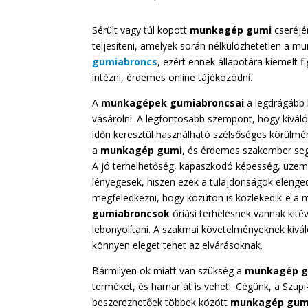
Sérült vagy túl kopott
munkagép gumi
cseréjé
teljesíteni, amelyek során nélkülözhetetlen a 
gumiabroncs
, ezért ennek állapotára kiemelt 
intézni, érdemes online tájékozódni.
A
munkagépek gumiabroncsai
a legdrágább 
vásárolni. A legfontosabb szempont, hogy kivá
időn keresztül használható szélsőséges körülmén
a
munkagép gumi
, és érdemes szakember segí
A jó terhelhetőség, kapaszkodó képesség, üzema
lényegesek, hiszen ezek a tulajdonságok elenge
megfeledkezni, hogy közúton is közlekedik-e a
gumiabroncsok
óriási terhelésnek vannak kité
lebonyolítani. A szakmai követelményeknek kivá
könnyen eleget tehet az elvárásoknak.
Bármilyen ok miatt van szükség a
munkagép 
terméket, és hamar át is veheti. Cégünk, a Szupi
beszerezhetőek többek között
munkagép gum