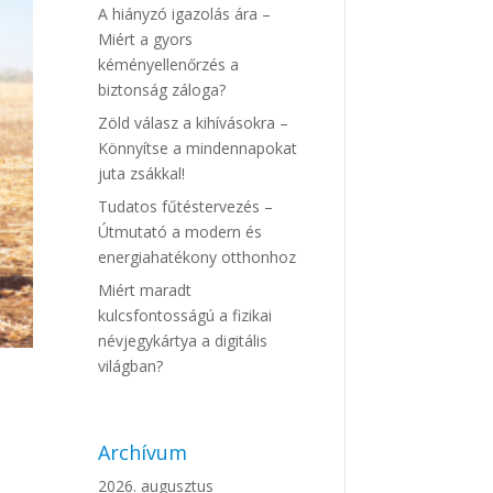
A hiányzó igazolás ára –
Miért a gyors
kéményellenőrzés a
biztonság záloga?
Zöld válasz a kihívásokra –
Könnyítse a mindennapokat
juta zsákkal!
Tudatos fűtéstervezés –
Útmutató a modern és
energiahatékony otthonhoz
Miért maradt
kulcsfontosságú a fizikai
névjegykártya a digitális
világban?
Archívum
2026. augusztus