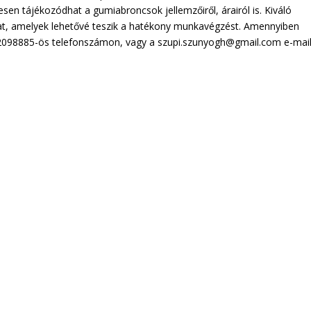
sen tájékozódhat a gumiabroncsok jellemzőiről, árairól is. Kiváló
t, amelyek lehetővé teszik a hatékony munkavégzést. Amennyiben
-2098885-ös telefonszámon, vagy a szupi.szunyogh@gmail.com e-mai