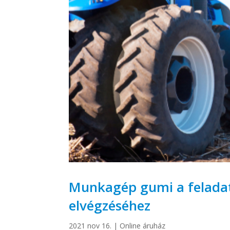
Munkagép gumi a feladat
elvégzéséhez
2021 nov 16.
|
Online áruház