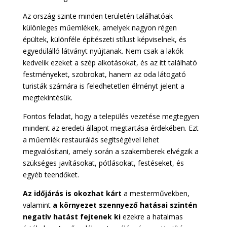
Az ország szinte minden területén találhatóak
különleges műemlékek, amelyek nagyon régen
épültek, különféle építészeti stílust képviselnek, és
egyedülálló látványt nyújtanak. Nem csak a lakók
kedvelik ezeket a szép alkotásokat, és az itt található
festményeket, szobrokat, hanem az oda látogató
turisták számára is feledhetetlen élményt jelent a
megtekintésük.
Fontos feladat, hogy a település vezetése megtegyen
mindent az eredeti állapot megtartása érdekében. Ezt
a műemlék restaurálás segítségével lehet
megvalósítani, amely során a szakemberek elvégzik a
szükséges javításokat, pótlásokat, festéseket, és
egyéb teendőket.
Az időjárás is okozhat kárt
a mesterművekben,
valamint
a környezet szennyező hatásai szintén
negatív hatást fejtenek ki
ezekre a hatalmas