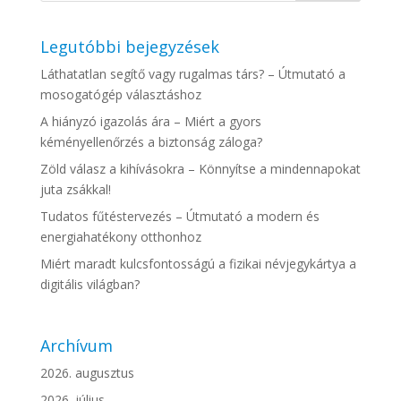
Legutóbbi bejegyzések
Láthatatlan segítő vagy rugalmas társ? – Útmutató a
mosogatógép választáshoz
A hiányzó igazolás ára – Miért a gyors
kéményellenőrzés a biztonság záloga?
Zöld válasz a kihívásokra – Könnyítse a mindennapokat
juta zsákkal!
Tudatos fűtéstervezés – Útmutató a modern és
energiahatékony otthonhoz
Miért maradt kulcsfontosságú a fizikai névjegykártya a
digitális világban?
Archívum
2026. augusztus
2026. július