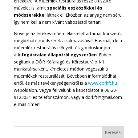
értékekre. A műemlék restaurálás része a tisztító
művelet is, amit
speciális eszközökkel és
módszerekkel
látnak el. Eközben az anyag nem sérül,
így nem kell a nem kívánt változástól tartani.
Növelje az értékes műemlékek élettartamát korszerű,
megbízható módszerek alkalmazásával! Használja ki a
műemlék restaurálás előnyeit, és gondoskodjon
a
kifogástalan állapotról egyszerűen
! Ebben
segítünk a DÓR Kőfaragó és Kőrestauráló Kft.
munkatársaiként, kíméletes módon végezzük a
műemlékek restaurálását. Bővebben informálódhat
erről, és más tevékenységeinkről is a
www.dorkft.hu
weboldalon. Vegye fel velünk a kapcsolatot a 06-20-
9123031-es telefonszámon, vagy a dorkft@gmail.com
e-mail címen!