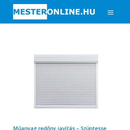
Műanyag redőny javítás – Szüntesse