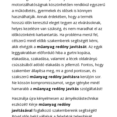
motorizálhatóságnak köszönhetően rendkívül egyszerű
a működtetés, gyermekek és idősek is könnyen
használhatják. Annak érdekében, hogy a termék
hosszú időn keresztül eleget tegyen az elvárásoknak,
helyes kezelésre van szükség, és nem maradhat el az
időközönkénti karbantartás. Ha probléma merül fel,
célszerű minél előbb szakemberek segítségét kérni,
akik elvégzik a
műanyag redőny javítását
. Az egyik
leggyakrabban előforduló hiba a gurtni kopása,
elakadása, szakadása, valamint a lécek oldalirányú
csúszásából adódó elakadás is jellemző. Fontos, hogy
szakember állapítsa meg, mi a gond pontosan, és
szakszerű
műanyag redőny javításra
kerüljön sor.
Ne kössön kompromisszumot, vegye igénybe minél
hamarabb a
műanyag redőny javítás
szolgáltatást!
Használja újra kényelmesen az árnyékolástechnikai
eszközét! Kérje
műanyag redőny
javításával
foglalkozó szakembereink segítségét!
Rövid időn belül vállaljuk a feladatok teljesítését,