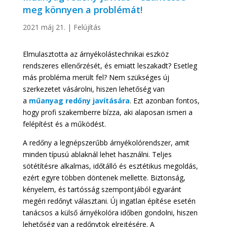
meg könnyen a problémát!
2021 máj 21.
|
Felújítás
Elmulasztotta az árnyékolástechnikai eszköz
rendszeres ellenőrzését, és emiatt leszakadt? Esetleg
más probléma merült fel? Nem szükséges új
szerkezetet vásárolni, hiszen lehetőség van
a
műanyag redőny javítására
. Ezt azonban fontos,
hogy profi szakemberre bízza, aki alaposan ismeri a
felépítést és a működést.
A redőny a legnépszerűbb árnyékolórendszer, amit
minden típusú ablaknál lehet használni. Teljes
sötétítésre alkalmas, időtálló és esztétikus megoldás,
ezért egyre többen döntenek mellette. Biztonság,
kényelem, és tartósság szempontjából egyaránt
megéri redőnyt választani. Új ingatlan építése esetén
tanácsos a külső árnyékolóra időben gondolni, hiszen
lehetőség van a redőnytok elrejtésére. A