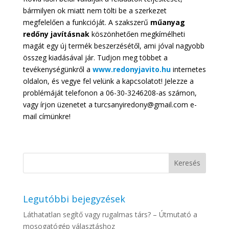
bármilyen ok miatt nem tölti be a szerkezet
megfelelően a funkcióját. A szakszerű
műanyag
redőny javításnak
köszönhetően megkímélheti
magát egy új termék beszerzésétől, ami jóval nagyobb
összeg kiadásával jár. Tudjon meg többet a
tevékenységünkről a
www.redonyjavito.hu
internetes
oldalon, és vegye fel velünk a kapcsolatot! Jelezze a
problémáját telefonon a 06-30-3246208-as számon,
vagy írjon üzenetet a turcsanyiredony@gmail.com e-
mail címünkre!
Legutóbbi bejegyzések
Láthatatlan segítő vagy rugalmas társ? – Útmutató a
mosogatógép választáshoz