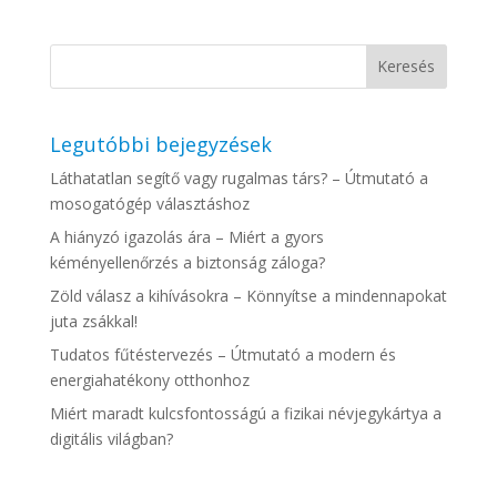
Legutóbbi bejegyzések
Láthatatlan segítő vagy rugalmas társ? – Útmutató a
mosogatógép választáshoz
A hiányzó igazolás ára – Miért a gyors
kéményellenőrzés a biztonság záloga?
Zöld válasz a kihívásokra – Könnyítse a mindennapokat
juta zsákkal!
Tudatos fűtéstervezés – Útmutató a modern és
energiahatékony otthonhoz
Miért maradt kulcsfontosságú a fizikai névjegykártya a
digitális világban?