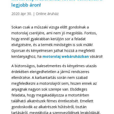
legjobb áron!
2020 ápr 30.
|
Online áruház
Sokan csak a műszaki vizsga előtt gondolnak a
motorolaj cseréjére, ami nem jó megoldás. Fontos,
hogy ennél gyakrabban kerüljön sor a feladat
elvégzésére, és a termék minőségén is sok múlik!
Gyorsan és kényelmesen juthat hozzá a megfelelő
kenőanyaghoz, ha
motorolaj
webáruházban
vásárol!
A biztonságos, balesetmentes és kényelmes utazás
érdekében elengedhetetlen a jármű rendszeres
ellenőrzése. A karbantartás során nem szabad
megfeledkezni a motorolajról sem, hiszen ennek az
anyagnak nagyon sok szerepe van. Elsődleges
feladata, hogy megakadályozza a motortérben
található alkatrészek fémes érintkezését. Emellett
gondoskodik az alkatrészek hűtéséről, tisztán
tartásáról, meggátolja a szennyeződések lerakódását.