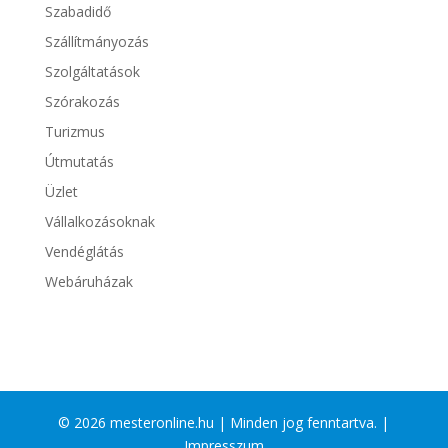
Szabadidő
Szállítmányozás
Szolgáltatások
Szórakozás
Turizmus
Útmutatás
Üzlet
Vállalkozásoknak
Vendéglátás
Webáruházak
© 2026 mesteronline.hu | Minden jog fenntartva. |
Impresszum