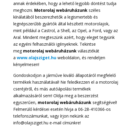
annak érdekében, hogy a lehető legjobb döntést tudja
meghozni.
Motorolaj webáruházunk
széles
kínálatából beszerezhetők a legismertebb és
legnépszerűbb gyártók által készített motorolajok,
mint például a Castrol, a Shell, az Opel, a Ford, vagy az
Aral. Mindent megteszünk azért, hogy eleget tegyünk
az egyéni felhasználói igényeknek. Tekintse
meg
motorolaj webáruházunk
választékát
a
www.olajsziget.hu
weboldalon, és rendeljen
kényelmesen!
Gondoskodjon a járműve kiváló állapotáról megfelelő
termékek használatával! Ne feledkezzen el a motorolaj
cseréjéről, és más autóápolási termékek
alkalmazásáról sem! Oldja meg a beszerzést
egyszerűen,
motorolaj webáruházunk
segítségével!
Felmerülő kérdései esetén hívja a 06-28-410366-os
telefonszámunkat, vagy írjon nekünk az
info@olajsziget.hu e-mail címünkre!