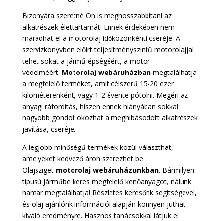
Bizonyára szeretné Ön is meghosszabbítani az
alkatrészek élettartamát. Ennek érdekében nem
maradhat el a motorolaj időközönkénti cseréje. A
szervizkönyvben előírt teljesítményszintű motorolajjal
tehet sokat a jármű épségéért, a motor
védelméért.
Motorolaj webáruházban
megtalálhatja
a megfelelő terméket, amit célszerű 15-20 ezer
kilométerenként, vagy 1-2 évente pótolni. Megéri az
anyagi ráfordítás, hiszen ennek hiányában sokkal
nagyobb gondot okozhat a meghibásodott alkatrészek
javítása, cseréje.
A legjobb minőségű termékek közül választhat,
amelyeket kedvező áron szerezhet be
Olajsziget
motorolaj webáruházunkban
. Bármilyen
típusú járműbe keres megfelelő kenőanyagot, nálunk
hamar megtalálhatja! Részletes keresőnk segítségével,
és olaj ajánlónk információi alapján könnyen juthat
kiváló eredményre. Hasznos tanácsokkal látjuk el