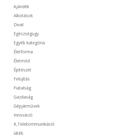
Ajándék
Alkotások
Divat
Egészségügy
Egyéb kategória
Életforma
Életmód
Épitészet
Felújítás
Fiatalság
Gazdaság
Gépjárművek
Innováció
It,Telekommunikáció
Játék