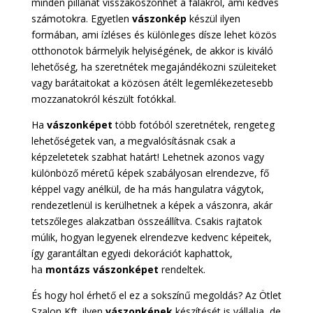
minden pillanat visszaköszönhet a falakról, ami kedves
számotokra. Egyetlen
vászonkép
készül ilyen
formában, ami ízléses és különleges dísze lehet közös
otthonotok bármelyik helyiségének, de akkor is kiváló
lehetőség, ha szeretnétek megajándékozni szüleiteket
vagy barátaitokat a közösen átélt legemlékezetesebb
mozzanatokról készült fotókkal.
Ha
vászonképet
több fotóból szeretnétek, rengeteg
lehetőségetek van, a megvalósításnak csak a
képzeletetek szabhat határt! Lehetnek azonos vagy
különböző méretű képek szabályosan elrendezve, fő
képpel vagy anélkül, de ha más hangulatra vágytok,
rendezetlenül is kerülhetnek a képek a vászonra, akár
tetszőleges alakzatban összeállítva. Csakis rajtatok
múlik, hogyan legyenek elrendezve kedvenc képeitek,
így garantáltan egyedi dekorációt kaphattok,
ha
montázs vászonképet
rendeltek.
És hogy hol érhető el ez a sokszínű megoldás? Az Ötlet
Szalon Kft. ilyen
vászonképek
készítését is vállalja, de