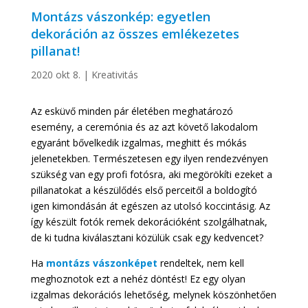
Montázs vászonkép: egyetlen
dekoráción az összes emlékezetes
pillanat!
2020 okt 8.
|
Kreativitás
Az esküvő minden pár életében meghatározó
esemény, a ceremónia és az azt követő lakodalom
egyaránt bővelkedik izgalmas, meghitt és mókás
jelenetekben. Természetesen egy ilyen rendezvényen
szükség van egy profi fotósra, aki megörökíti ezeket a
pillanatokat a készülődés első perceitől a boldogító
igen kimondásán át egészen az utolsó koccintásig. Az
így készült fotók remek dekorációként szolgálhatnak,
de ki tudna kiválasztani közülük csak egy kedvencet?
Ha
montázs vászonképet
rendeltek, nem kell
meghoznotok ezt a nehéz döntést! Ez egy olyan
izgalmas dekorációs lehetőség, melynek köszönhetően