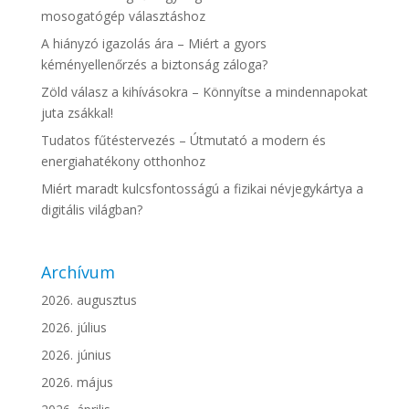
mosogatógép választáshoz
A hiányzó igazolás ára – Miért a gyors
kéményellenőrzés a biztonság záloga?
Zöld válasz a kihívásokra – Könnyítse a mindennapokat
juta zsákkal!
Tudatos fűtéstervezés – Útmutató a modern és
energiahatékony otthonhoz
Miért maradt kulcsfontosságú a fizikai névjegykártya a
digitális világban?
Archívum
2026. augusztus
2026. július
2026. június
2026. május