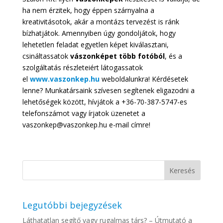
ha nem érzitek, hogy éppen szárnyalna a
kreativitásotok, akár a montázs tervezést is ránk
bízhatjátok. Amennyiben úgy gondoljátok, hogy
lehetetlen feladat egyetlen képet kiválasztani,
csináltassatok
vászonképet több fotóból
, és a
szolgáltatás részleteiért látogassatok
el
www.vaszonkep.hu
weboldalunkra! Kérdésetek
lenne? Munkatársaink szívesen segítenek eligazodni a
lehetőségek között, hívjátok a +36-70-387-5747-es
telefonszámot vagy írjatok üzenetet a
vaszonkep@vaszonkep.hu e-mail címre!
Legutóbbi bejegyzések
Láthatatlan segítő vagy rugalmas társ? – Útmutató a