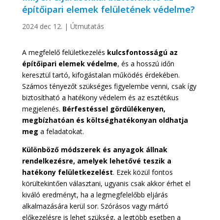
építőipari elemek felületének védelme?
2024 dec 12.
|
Útmutatás
A megfelelő felületkezelés
kulcsfontosságú az
építőipari elemek védelme
, és a hosszú időn
keresztül tartó, kifogástalan működés érdekében.
Számos tényezőt szükséges figyelembe venni, csak így
biztosítható a hatékony védelem és az esztétikus
megjelenés.
Bérfestéssel gördülékenyen,
megbízhatóan és költséghatékonyan oldhatja
meg
a feladatokat.
Különböző módszerek és anyagok állnak
rendelkezésre, amelyek lehetővé teszik a
hatékony felületkezelést
. Ezek közül fontos
körültekintően választani, ugyanis csak akkor érhet el
kiváló eredményt, ha a legmegfelelőbb eljárás
alkalmazására kerül sor. Szórásos vagy mártó
előkezelésre is lehet szükség, a legtöbb esetben a