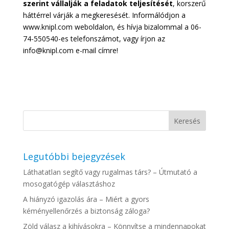
szerint vállalják a feladatok teljesítését
, korszerű
háttérrel várják a megkeresését. Informálódjon a
www.knipl.com weboldalon, és hívja bizalommal a 06-
74-550540-es telefonszámot, vagy írjon az
info@knipl.com e-mail címre!
Legutóbbi bejegyzések
Láthatatlan segítő vagy rugalmas társ? – Útmutató a
mosogatógép választáshoz
A hiányzó igazolás ára – Miért a gyors
kéményellenőrzés a biztonság záloga?
Zöld válasz a kihívásokra – Könnyítse a mindennapokat