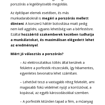
porszórás a legelőnyösebb megoldás.
Az építőipari elemek esetében, és más
munkadaraboknál is
megéri a porszórás mellett
dönteni
. A korszerű háttér biztosítása miatt pedig
nem kell aggódni, ugyanis
lehetőség van a bérfestésre.
Ezáltal
hozzáértő szakemberek kezében tudhatja
a munkálatokat, és maximálisan elégedett lehet
az eredménnyel
.
Miért jó választás a porszórás?
– Az elektrosztatikus töltés által kerülnek a
felületre a porfesték részecskék, így hibamentes,
egyenletes bevonatra lehet számítani.
– Lehetővé teszi a vastagabb réteg felvitelét, ami
magasabb fokú védelmet nyújt a korrózióval, a
kopással, az egyéb károsodásokkal szemben.
– A porfesték kitűnően tapad a fém, a műanyag