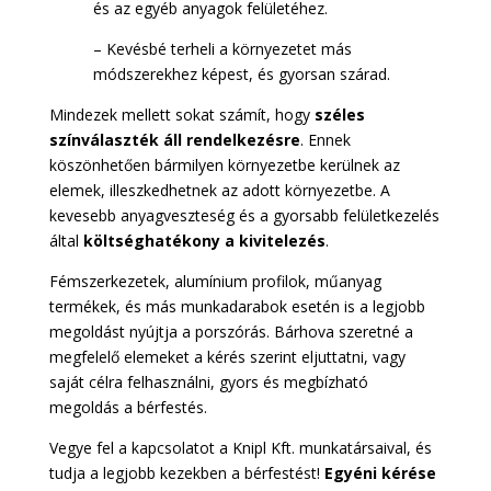
és az egyéb anyagok felületéhez.
– Kevésbé terheli a környezetet más
módszerekhez képest, és gyorsan szárad.
Mindezek mellett sokat számít, hogy
széles
színválaszték áll rendelkezésre
. Ennek
köszönhetően bármilyen környezetbe kerülnek az
elemek, illeszkedhetnek az adott környezetbe. A
kevesebb anyagveszteség és a gyorsabb felületkezelés
által
költséghatékony a kivitelezés
.
Fémszerkezetek, alumínium profilok, műanyag
termékek, és más munkadarabok esetén is a legjobb
megoldást nyújtja a porszórás. Bárhova szeretné a
megfelelő elemeket a kérés szerint eljuttatni, vagy
saját célra felhasználni, gyors és megbízható
megoldás a bérfestés.
Vegye fel a kapcsolatot a Knipl Kft. munkatársaival, és
tudja a legjobb kezekben a bérfestést!
Egyéni kérése