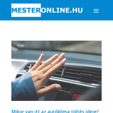
Mikor van itt az autóklíma töltés ideje?