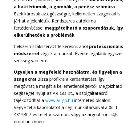
a baktériumok, a gombák, a penész számára
.
Ezek károsak az egészségre, kellemetlen szagokkal is
járhat a jelenlétük. Rendszeres autóklíma
fertőtlenítéssel
meggátolható a szaporodásuk, így
elkerülhetőek a problémák
.
Célszerű szakszervizt felkeresni, ahol
professzionális
módszerrel
végzik a munkát. Évente legalább egyszer
szükség van erre.
Ügyeljen a megfelelő használatra, és figyeljen a
szagokra!
Bízza profikra a karbantartást, így
megóvhatja magát a kellemetlenségektől! Megbízható
segítséget nyújt az AR-GO Bt., a szolgáltatásról
tájékozódhat a
www.ar-go.hu
internetes oldalon.
Vegye fel a kapcsolatot a cég munkatársaival a 06-1-
4319407-es telefonszámon, vagy az argoabroncs@t-
email.hu címen!