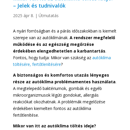
– Jelek és tudnivalók
2025 ápr 8.
|
Útmutatás
A nyári forróságban és a párás időszakokban is kiemelt
szerepe van az autóklímának.
A rendszer megfelelő
működése és az egészség megőrzése
érdekében elengedhetetlen a karbantartás
.
Fontos, hogy tudja: Mikor van szükség az
autóklíma
töltésére, fertőtlenítésére
?
A biztonságos és komfortos utazás lényeges
része az autóklíma problémamentes használata
.
A megtelepedő baktériumok, gombák és egyéb
mikroorganizmusok légúti gondokat, allergiás
reakciókat okozhatnak. A problémák megelőzése
érdekében kiemelten fontos az autóklíma
fertőtlenítése.
Mikor van itt az autóklíma töltés ideje?