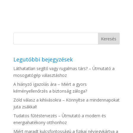
Legutóbbi bejegyzések
Láthatatlan segítő vagy rugalmas társ? – Útmutató a
mosogatógép választáshoz
A hiányzó igazolás ára – Miért a gyors
kéményellenőrzés a biztonság záloga?
Zöld válasz a kihívásokra – Könnyítse a mindennapokat
juta zsákkal!
Tudatos fűtéstervezés – Útmutató a modern és
energiahatékony otthonhoz
Miért maradt kulcsfontosságú a fizikai névjegykártya a