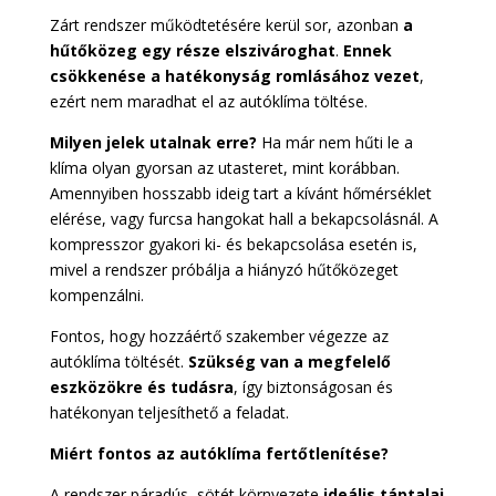
Zárt rendszer működtetésére kerül sor, azonban
a
hűtőközeg egy része elszivároghat
.
Ennek
csökkenése a hatékonyság romlásához vezet
,
ezért nem maradhat el az autóklíma töltése.
Milyen jelek utalnak erre?
Ha már nem hűti le a
klíma olyan gyorsan az utasteret, mint korábban.
Amennyiben hosszabb ideig tart a kívánt hőmérséklet
elérése, vagy furcsa hangokat hall a bekapcsolásnál. A
kompresszor gyakori ki- és bekapcsolása esetén is,
mivel a rendszer próbálja a hiányzó hűtőközeget
kompenzálni.
Fontos, hogy hozzáértő szakember végezze az
autóklíma töltését.
Szükség van a megfelelő
eszközökre és tudásra
, így biztonságosan és
hatékonyan teljesíthető a feladat.
Miért fontos az autóklíma fertőtlenítése?
A rendszer páradús, sötét környezete
ideális táptalaj