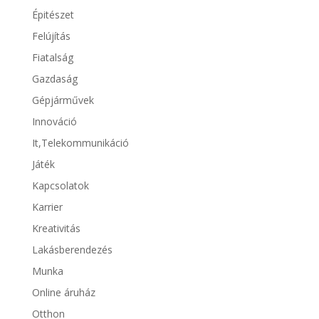
Épitészet
Felújítás
Fiatalság
Gazdaság
Gépjárművek
Innováció
It,Telekommunikáció
Játék
Kapcsolatok
Karrier
Kreativitás
Lakásberendezés
Munka
Online áruház
Otthon