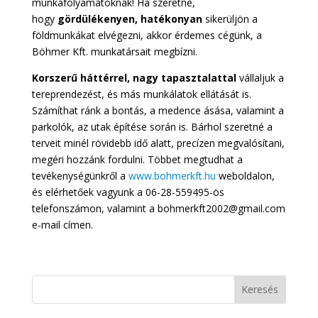
munkafolyamatoknak! Ha szeretné,
hogy
gördülékenyen, hatékonyan
sikerüljön a
földmunkákat elvégezni, akkor érdemes cégünk, a
Böhmer Kft. munkatársait megbízni.
Korszerű háttérrel, nagy tapasztalattal
vállaljuk a
tereprendezést, és más munkálatok ellátását is.
Számíthat ránk a bontás, a medence ásása, valamint a
parkolók, az utak építése során is. Bárhol szeretné a
terveit minél rövidebb idő alatt, precízen megvalósítani,
megéri hozzánk fordulni. Többet megtudhat a
tevékenységünkről a
www.bohmerkft.hu
weboldalon,
és elérhetőek vagyunk a 06-28-559495-ös
telefonszámon, valamint a bohmerkft2002@gmail.com
e-mail címen.