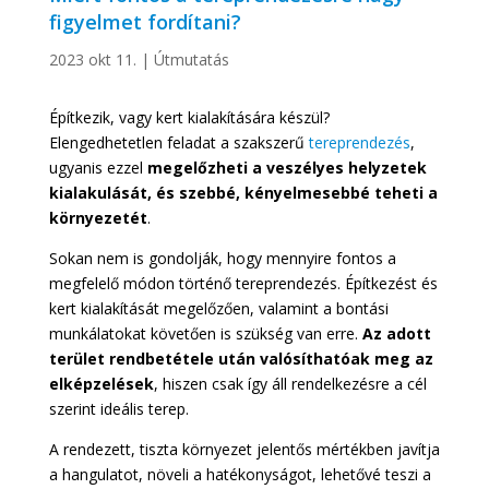
figyelmet fordítani?
2023 okt 11.
|
Útmutatás
Építkezik, vagy kert kialakítására készül?
Elengedhetetlen feladat a szakszerű
tereprendezés
,
ugyanis ezzel
megelőzheti a veszélyes helyzetek
kialakulását, és szebbé, kényelmesebbé teheti a
környezetét
.
Sokan nem is gondolják, hogy mennyire fontos a
megfelelő módon történő tereprendezés. Építkezést és
kert kialakítását megelőzően, valamint a bontási
munkálatokat követően is szükség van erre.
Az adott
terület rendbetétele után valósíthatóak meg az
elképzelések
, hiszen csak így áll rendelkezésre a cél
szerint ideális terep.
A rendezett, tiszta környezet jelentős mértékben javítja
a hangulatot, növeli a hatékonyságot, lehetővé teszi a