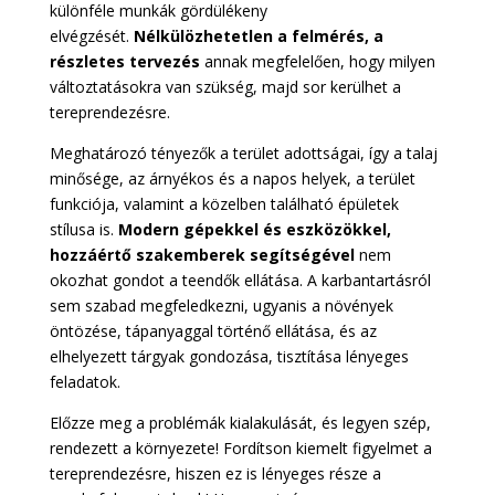
különféle munkák gördülékeny
elvégzését.
Nélkülözhetetlen a felmérés, a
részletes tervezés
annak megfelelően, hogy milyen
változtatásokra van szükség, majd sor kerülhet a
tereprendezésre.
Meghatározó tényezők a terület adottságai, így a talaj
minősége, az árnyékos és a napos helyek, a terület
funkciója, valamint a közelben található épületek
stílusa is.
Modern gépekkel és eszközökkel,
hozzáértő szakemberek segítségével
nem
okozhat gondot a teendők ellátása. A karbantartásról
sem szabad megfeledkezni, ugyanis a növények
öntözése, tápanyaggal történő ellátása, és az
elhelyezett tárgyak gondozása, tisztítása lényeges
feladatok.
Előzze meg a problémák kialakulását, és legyen szép,
rendezett a környezete! Fordítson kiemelt figyelmet a
tereprendezésre, hiszen ez is lényeges része a