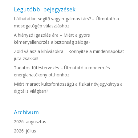
Legutóbbi bejegyzések
Láthatatlan segítő vagy rugalmas társ? – Útmutató a
mosogatógép választáshoz
A hiányzó igazolás ára – Miért a gyors
kéményellenőrzés a biztonság záloga?
Zöld válasz a kihívásokra – Könnyítse a mindennapokat
juta zsákkal!
Tudatos fűtéstervezés – Útmutató a modern és
energiahatékony otthonhoz
Miért maradt kulcsfontosságú a fizikai névjegykártya a
digitális világban?
Archívum
2026. augusztus
2026. július