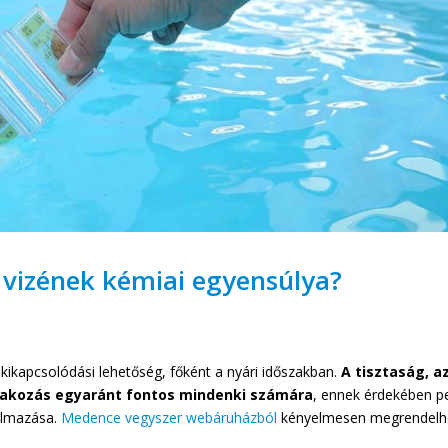
 vizének kémiai egyensúlya?
 kikapcsolódási lehetőség, főként a nyári időszakban.
A tisztaság, a
rakozás egyaránt fontos mindenki számára
, ennek érdekében p
almazása.
Medence vegyszer webáruházból
kényelmesen megrendelhe