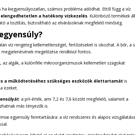
s ha kiegyensúlyozatlan, számos probléma adódhat. Ettől függ a víz
t
elengedhetetlen a hatékony vízkezelés
. Különböző termékek ál
ó a tisztítás, biztosítható az elvárásoknak megfelelő minőség.
 egyensúly?
alan víz rengeteg kellemetlenséget, fertőzéseket is okozhat. A bőr, a
iók megjelenésének megelőzése rendkívül fontos.
k, az algák, a különféle mikroorganizmusok kellemetlen szagokat
 és a működtetéséhez szükséges eszközök élettartamát
is
ja ezeket.
yensúlyát
: a pH-érték, ami 7,2 és 7,6 között megfelelő, valamint a
szhatnak más tényezők is.
iai egyensúly fenntartására: a víz rendszeres és alapos vizsgálatáva
sal.