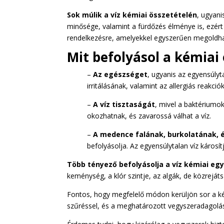
Sok múlik a víz kémiai összetételén
, ugyani
minősége, valamint a fürdőzés élménye is, ezér
rendelkezésre, amelyekkel egyszerűen megoldhat
Mit befolyásol a kémiai
–
Az egészséget
, ugyanis az egyensúlyt
irritálásának, valamint az allergiás reakc
–
A víz tisztaságát
, mivel a baktériumo
okozhatnak, és zavarossá válhat a víz.
–
A medence falának, burkolatának,
befolyásolja. Az egyensúlytalan víz károsít
Több tényező befolyásolja
a víz kémiai eg
keménység, a klór szintje, az algák, de közreját
Fontos, hogy megfelelő módon kerüljön sor a kém
szűréssel, és a meghatározott vegyszeradagolás