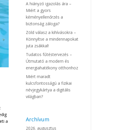
A hiányzó igazolás ára –
Miért a gyors
kéményellenőrzés a
biztonság záloga?
Zöld válasz a kihívásokra –
Könnyítse a mindennapokat
juta zsákkal!
Tudatos fűtéstervezés –
Útmutató a modern és
energiahatékony otthonhoz
Miért maradt
kulcsfontosságú a fizikai
névjegykártya a digitális
világban?
z
edig
Archívum
ti a
2026. augusztus