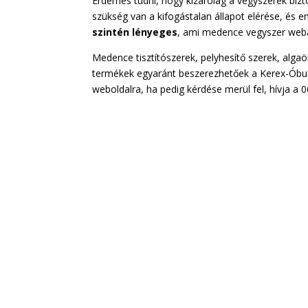
Érdemes tudni, hogy kizárólag a vegyszerek bizt
szükség van a kifogástalan állapot elérése, és 
szintén lényeges
, ami medence vegyszer web
Medence tisztítószerek, pelyhesítő szerek, alga
termékek egyaránt beszerezhetőek a Kerex-Óbud
weboldalra, ha pedig kérdése merül fel, hívja a