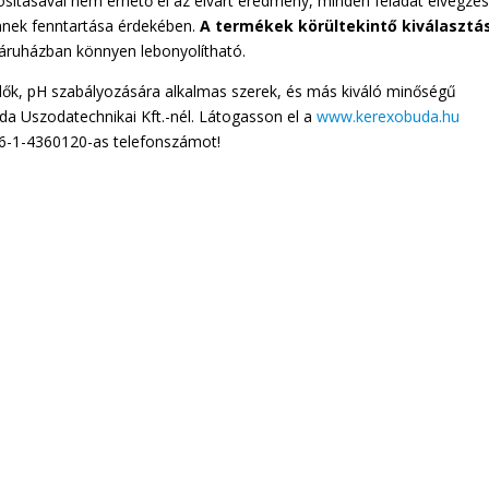
osításával nem érhető el az elvárt eredmény, minden feladat elvégzé
ennek fenntartása érdekében.
A termékek körültekintő kiválasztá
áruházban könnyen lebonyolítható.
ölők, pH szabályozására alkalmas szerek, és más kiváló minőségű
a Uszodatechnikai Kft.-nél. Látogasson el a
www.kerexobuda.hu
 06-1-4360120-as telefonszámot!