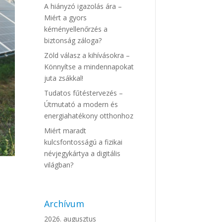
A hiányzó igazolás ára –
Miért a gyors
kéményellenőrzés a
biztonság záloga?
Zöld válasz a kihívásokra –
Könnyítse a mindennapokat
juta zsákkal!
Tudatos fűtéstervezés –
Útmutató a modern és
energiahatékony otthonhoz
Miért maradt
kulcsfontosságú a fizikai
névjegykártya a digitális
világban?
Archívum
2026. augusztus