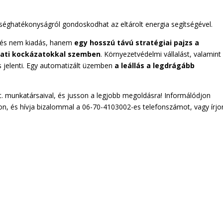
séghatékonyságról gondoskodhat az eltárolt energia segítségével.
etés nem kiadás, hanem
egy hosszú távú stratégiai pajzs a
ózati kockázatokkal szemben
. Környezetvédelmi vállalást, valamint
is jelenti. Egy automatizált üzemben
a leállás a legdrágább
t. munkatársaival, és jusson a legjobb megoldásra! Informálódjon
n, és hívja bizalommal a 06-70-4103002-es telefonszámot, vagy írjo