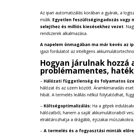
Az ipari automatizálás korában a gyárak, a log
múlik.
Egyetlen feszültségingadozás vagy 
selejthez és milliós kiesésekhez vezet
. Nag
rendszerek alkalmazása.
A napelem önmagában ma már kevés az i
igazi fordulatot az intelligens akkumulátortechno
Hogyan járulnak hozzá
problémamentes, haté
–
Hálózati függetlenség és folyamatos üz
hálózat és az üzem között. Áramkimaradás eseté
hibát. A termelés leállás nélkül folytatódhat, függ
–
Költségoptimalizálás:
Ha a gépek indulásak
hálózatból, hanem a saját akkumulátoraiból ves
elraktározhatja a drágább, éjszakai műszakokra
–
A termelés és a fogyasztási minták előre