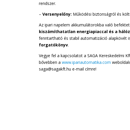
rendszer.
–
Versenyelőny:
Működési biztonságról és költ
Az ipari napelem akkumulátorokba való befekt
kiszámíthatatlan energiapiaccal és a hál
fenntartható és stabil automatizáció alapkövét 
forgatókönyv
.
Vegye fel a kapcsolatot a SAGA Kereskedelmi Kf
bővebben a
www.ipariautomatika.com
weboldalo
saga@sagakft.hu e-mail címre!