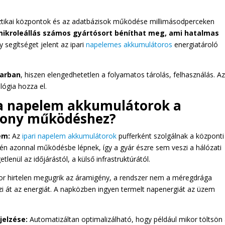
isztikai központok és az adatbázisok működése millimásodperceken
mikroleállás számos gyártósort béníthat meg, ami hatalmas
y segítséget jelent az ipari
napelemes akkumulátoros
energiatároló
parban
, hiszen elengedhetetlen a folyamatos tárolás, felhasználás. A
lógia hozza el.
 a napelem akkumulátorok a
kony működéshez?
em:
Az
ipari napelem akkumulátorok
pufferként szolgálnak a központi
n azonnal működésbe lépnek, így a gyár észre sem veszi a hálózati
etlenül az időjárástól, a külső infrastruktúrától.
or hirtelen megugrik az áramigény, a rendszer nem a méregdrága
zi át az energiát. A napközben ingyen termelt napenergiát az üzem
.
jelzése:
Automatizáltan optimalizálható, hogy például mikor töltsön