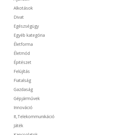
Alkotások
Divat
Egészségügy
Egyéb kategória
Életforma
Életmód
Épitészet
Felújítás
Fiatalság
Gazdaság
Gépjárművek
Innováció
It,Telekommunikáció
Játék
Kapcsolatok