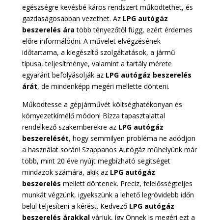
egészségre kevésbé káros rendszert működtethet, és
gazdaságosabban vezethet. Az
LPG autógáz
beszerelés ára
több tényezőtől függ, ezért érdemes
előre informálódni. A művelet elvégzésének
időtartama, a kiegészítő szolgáltatások, a jármű
típusa, teljesítménye, valamint a tartály mérete
egyaránt befolyásolják az
LPG autógáz beszerelés
árát
, de mindenképp megéri mellette dönteni.
Működtesse a gépjárművét költséghatékonyan és
környezetkímélő módon! Bízza tapasztalattal
rendelkező szakemberekre az
LPG autógáz
beszerelését
, hogy semmilyen probléma ne adódjon
a használat során! Szappanos Autógáz műhelyünk már
több, mint 20 éve nyújt megbízható segítséget
mindazok számára, akik az
LPG autógáz
beszerelés
mellett döntenek. Precíz, felelősségteljes
munkát végzünk, igyekszünk a lehető legrövidebb időn
belül teljesíteni a kérést. Kedvező
LPG autógáz
beszerelés árakkal
várjuk, így Önnek is megéri ezt a