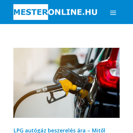
LPG autógáz beszerelés ára – Mitől