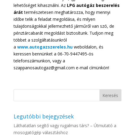
lehetőséget kihasználni. Az
LPG autógáz beszerelés
árát
természetesen meghatározza, hogy mennyi
időbe telik a feladat megoldása, és milyen
tulajdonságokkal jellemezhető járműről van szó, de
pénztárcabarát megoldást biztosítunk. Tudjon meg
többet a szolgáltatásunkról
a
www.autogazszereles.hu
weboldalon, és
keressen bennünket a 06-70-9447495-ös
telefonszámunkon, vagy a
szappanosautogaz@gmail.com e-mail címünkön!
Legutóbbi bejegyzések
Láthatatlan segítő vagy rugalmas társ? – Útmutató a
mosogatógép választáshoz