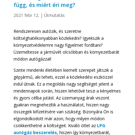
függ, és miért éri meg?
2021 febr 12.
|
Útmutatás
Rendszeresen autózik, és szeretne
költséghatékonyabban közlekedni? Igyekszik a
környezetvédelemre nagy figyelmet fordítani?
Üzemeltesse a járművét olcsóbban és környezetbarát
módon autógázzal!
Szinte mindenki életében kiemelt szerepet játszik a
gépjármű, aki teheti, ezzel a közlekedési eszközzel
indul útnak. Ez a megoldás nagy segítséget jelent a
mindennapok során, hiszen lehetővé teszi a kényelmes
és gyors célba jutást. Az üzemanyag árak viszont
gyakran megnehezítik a használatot, hiszen nagy
összegek kifizetésére van szükség. Bizonyára Ön is
elgondolkodott már azon, hogy milyen módon
csökkenthetné a költségeit. Kiváló ötlet az
LPG
autógáz beszerelés
, hiszen így környezetbarát,