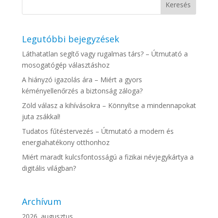
Legutóbbi bejegyzések
Láthatatlan segítő vagy rugalmas társ? – Útmutató a
mosogatógép választáshoz
A hiányzó igazolás ára – Miért a gyors
kéményellenőrzés a biztonság záloga?
Zöld válasz a kihívásokra – Könnyítse a mindennapokat
juta zsákkal!
Tudatos fűtéstervezés – Útmutató a modern és
energiahatékony otthonhoz
Miért maradt kulcsfontosságú a fizikai névjegykártya a
digitális világban?
Archívum
2026. augusztus