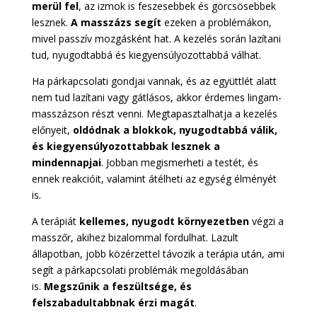
merül fel
, az izmok is feszesebbek és görcsösebbek
lesznek.
A masszázs segít
ezeken a problémákon,
mivel passzív mozgásként hat. A kezelés során lazítani
tud, nyugodtabbá és kiegyensúlyozottabbá válhat.
Ha párkapcsolati gondjai vannak, és az együttlét alatt
nem tud lazítani vagy gátlásos, akkor érdemes lingam-
masszázson részt venni. Megtapasztalhatja a kezelés
előnyeit,
oldódnak a blokkok, nyugodtabbá válik,
és kiegyensúlyozottabbak lesznek a
mindennapjai
. Jobban megismerheti a testét, és
ennek reakcióit, valamint átélheti az egység élményét
is.
A terápiát
kellemes, nyugodt környezetben
végzi a
masszőr, akihez bizalommal fordulhat. Lazult
állapotban, jobb közérzettel távozik a terápia után, ami
segít a párkapcsolati problémák megoldásában
is.
Megszűnik a feszültsége, és
felszabadultabbnak érzi magát
.