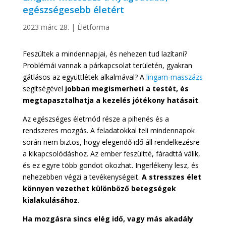
egészségesebb életért
2023 márc 28.
|
Életforma
Feszültek a mindennapjai, és nehezen tud lazítani?
Problémái vannak a párkapcsolat területén, gyakran
gátlásos az együttlétek alkalmával? A
lingam-masszázs
segítségével
jobban megismerheti a testét, és
megtapasztalhatja a kezelés jótékony hatásait
.
Az egészséges életmód része a pihenés és a
rendszeres mozgás. A feladatokkal teli mindennapok
során nem biztos, hogy elegendő idő áll rendelkezésre
a kikapcsolódáshoz. Az ember feszültté, fáradttá válik,
és ez egyre több gondot okozhat. Ingerlékeny lesz, és
nehezebben végzi a tevékenységeit.
A stresszes élet
könnyen vezethet különböző betegségek
kialakulásához
.
Ha mozgásra sincs elég idő, vagy más akadály