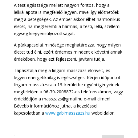
A test egészsége mellett nagyon fontos, hogy a
lelkiállapota is megfelelő legyen, mivel így előzhetőek
meg a betegségek. Az ember akkor élhet harmonikus
életet, ha megteremti a hármas, a testi, lelki, szellemi
egység kiegyensúlyozottságát.
A párkapcsolat minősége meghatározza, hogy milyen
életet tud élni, ezért érdemes mindent elkövetni annak
érdekében, hogy ezt fejleszteni, javítani tudja.
Tapasztalja meg a lingam-masszázs előnyeit, és
legyen energetikailag is egészséges! Kérjen időpontot
lingam-masszázsra a 13. kerületbe egyéni igényeinek
megfelelően a 06-70-2008872-es telefonszámon, vagy
érdeklődjön a masszazs@gmail.hu e-mail címen!
Bővebb információhoz juthat a kezeléssel
kapcsolatban a
www.gabimasszazs.hu
weboldalon.