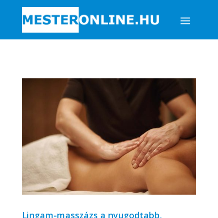
Lingam-masszázs a nyugodtabb,