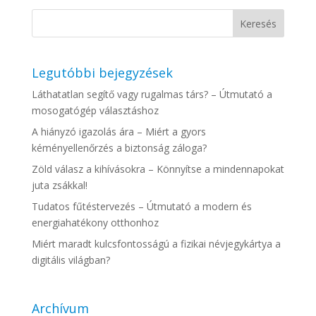
Legutóbbi bejegyzések
Láthatatlan segítő vagy rugalmas társ? – Útmutató a
mosogatógép választáshoz
A hiányzó igazolás ára – Miért a gyors
kéményellenőrzés a biztonság záloga?
Zöld válasz a kihívásokra – Könnyítse a mindennapokat
juta zsákkal!
Tudatos fűtéstervezés – Útmutató a modern és
energiahatékony otthonhoz
Miért maradt kulcsfontosságú a fizikai névjegykártya a
digitális világban?
Archívum