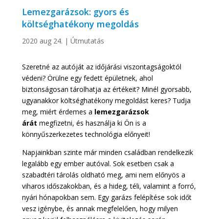
Lemezgarázsok: gyors és
költséghatékony megoldás
2020 aug 24.
|
Útmutatás
Szeretné az autóját az időjárási viszontagságoktól
védeni? Örülne egy fedett épületnek, ahol
biztonságosan tárolhatja az értékeit? Minél gyorsabb,
ugyanakkor költséghatékony megoldást keres? Tudja
meg, miért érdemes a
lemezgarázsok
árát
megfizetni
, és használja ki Ön is a
könnyűszerkezetes technológia előnyeit!
Napjainkban szinte már minden családban rendelkezik
legalább egy ember autóval. Sok esetben csak a
szabadtéri tárolás oldható meg, ami nem előnyös a
viharos időszakokban, és a hideg, téli, valamint a forró,
nyári hónapokban sem. Egy garázs felépítése sok időt
vesz igénybe, és annak megfelelően, hogy milyen