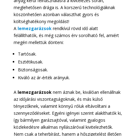
anyag kerül felhasználásra a kivitelezés során,
meglehetősen drága is. A korszerű technológiáknak
köszönhetően azonban választhat gyors és
költséghatékony megoldást!
A
lemezgarázsok
rendkívül rövid idő alatt
felállíthatók, és még számos érv sorolható fel, amiért
megéri mellettük dönteni:
Tartósak.
Esztétikusak.
Biztonságosak.
Kiváló az ár-érték arányuk.
A
lemezgarázsok
nem áznak be, kiválóan ellenállnak
az időjárási viszontagságoknak, és más külső
tényezőknek, valamint könnyű róluk eltávolítani a
szennyeződéseket. Egyéni igényei szerint alakíthatók ki,
így bármilyen garázsajtóval, valamint gyalogos
közlekedésre alkalmas nyílászáróval kivitelezhetők.
Nem csak a teherbírást, hanem a hőszigetelést illetően