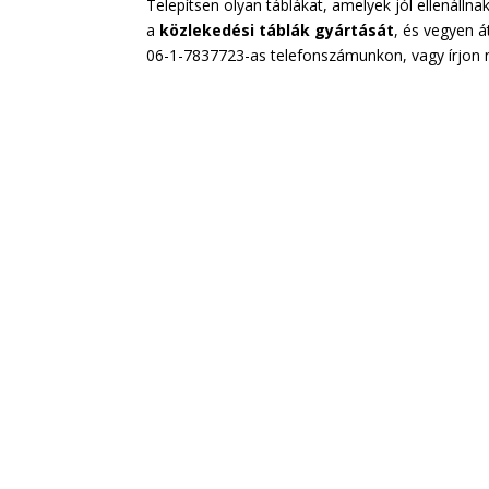
Telepítsen olyan táblákat, amelyek jól ellenálln
a
közlekedési
táblák
gyártását
, és vegyen á
06-1-7837723-as telefonszámunkon, vagy írjon 