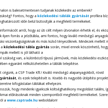
tvonalon is balesetmentesen tudjanak közlekedni az emberek?
szükség? Fontos, hogy a
közlekedési
táblák
gyártását
profikra bíz
atározott időn belül biztosítják a megfelelő termékeket.
formációt arról, hogy az úti célt milyen útvonalon érhetik el, és ek
k ilyen forrás a jelzőtábla, ami fontos, hogy kiváló minőségű anyago
dőjárási viszontagságoknak és más külső tényezőknek. Mindezek mellett
a a
közlekedési
tábla
gyártás
során, mivel ennek köszönhető, hog
pák mellett is jól látható a
 szükség van, a különböző típusú járművek, más közlekedési eszkö
ben egyaránt nélkülözhetetlen a táblák telepítése.
jt cégünk, a CSP Trade Kft.! Kiváló minőségű alapanyagokból, rövid
gyártását
, és ezek telepítését is. Kisebb és nagyobb útépítési projek
eretne kifogástalan táblákat elhelyezni.
sszük, hogy mindenki igyekszik költséghatékony megoldást találni, í
akmai előírásoknak minden szempontból megfelelő termékeket. Szer
ról a
www.csptrade.hu
weboldalon!