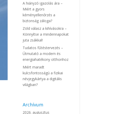
A hiányzó igazolás ára –
Miért a gyors
kéményellenőrzés a
biztonság záloga?
Zöld válasz a kihívásokra –
Könnyítse a mindennapokat
juta zsákkal!
Tudatos fűtéstervezés –
Útmutató a modern és
energiahatékony otthonhoz
Miért maradt
kulcsfontosságú a fizikai
névjegykártya a digitális
világban?
Archívum
2026. augusztus