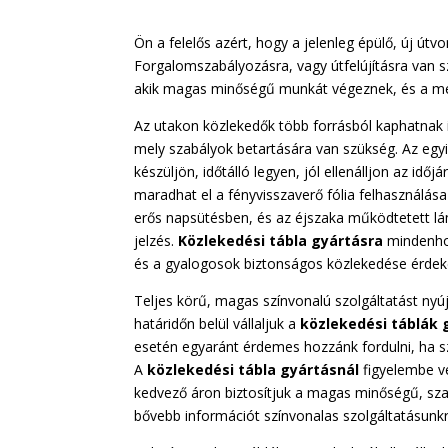
Ön a felelős azért, hogy a jelenleg épülő, új ú
Forgalomszabályozásra, vagy útfelújításra van 
akik magas minőségű munkát végeznek, és a megh
Az utakon közlekedők több forrásból kaphatnak in
mely szabályok betartására van szükség. Az egyi
készüljön, időtálló legyen, jól ellenálljon az i
maradhat el a fényvisszaverő fólia felhasználás
erős napsütésben, és az éjszaka működtetett lám
jelzés.
Közlekedési
tábla
gyártásra
mindenhol
és a gyalogosok biztonságos közlekedése érdeké
Teljes körű, magas színvonalú szolgáltatást nyú
határidőn belül vállaljuk a
közlekedési
táblák
esetén egyaránt érdemes hozzánk fordulni, ha sz
A
közlekedési
tábla
gyártásnál
figyelembe ve
kedvező áron biztosítjuk a magas minőségű, sz
bővebb információt színvonalas szolgáltatásunk