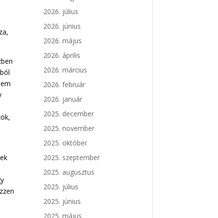
2026. július
2026. június
za,
2026. május
2026. április
özben
2026. március
kból
 nem
2026. február
y
2026. január
2025. december
zök,
2025. november
2025. október
tek
2025. szeptember
2025. augusztus
gy
2025. július
ezzen
2025. június
2025. május