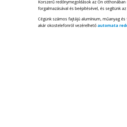
Korszerű redőnymegoldások az Ön otthonában is
forgalmazásával és beépítésével, és segítünk a
Cégünk számos fajtájú alumínium, műanyag és fa
akár okostelefonról vezérelhető
automata red