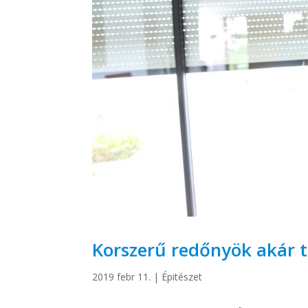
Korszerű redőnyök akár te
2019 febr 11.
|
Épitészet