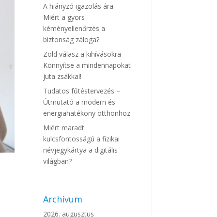
A hiányzó igazolás ára –
Miért a gyors
kéményellenőrzés a
biztonság záloga?
Zöld válasz a kihívásokra –
Könnyítse a mindennapokat
juta zsákkal!
Tudatos fűtéstervezés –
Útmutató a modern és
energiahatékony otthonhoz
Miért maradt
kulcsfontosságú a fizikai
névjegykártya a digitális
világban?
Archívum
2026. augusztus