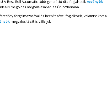
! A Best Roll Automatic több generáció óta foglalkozik
redőnyök
z ideális megoldás megtalálásában az Ön otthonába.
redőny forgalmazásával és beépítésével foglalkozik, valamint korsz
őnyök
megvalósítását is vállaljuk!