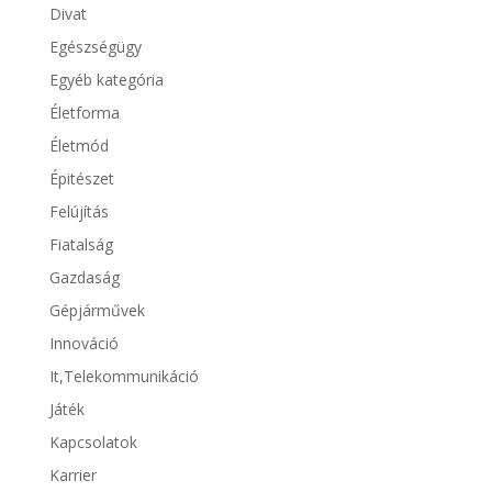
Divat
Egészségügy
Egyéb kategória
Életforma
Életmód
Épitészet
Felújítás
Fiatalság
Gazdaság
Gépjárművek
Innováció
It,Telekommunikáció
Játék
Kapcsolatok
Karrier