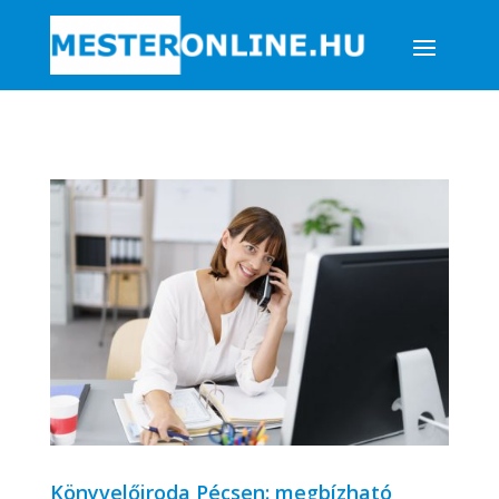
Könyvelőiroda Pécsen: megbízható