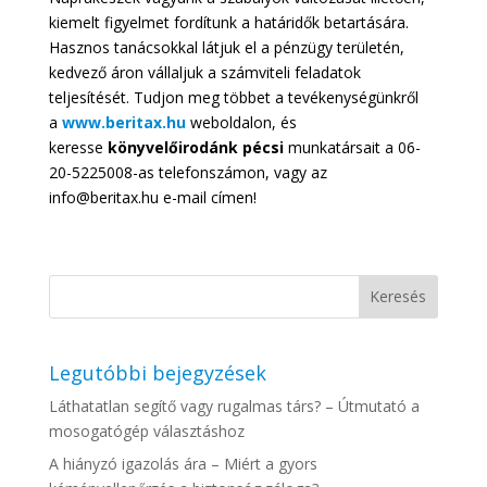
kiemelt figyelmet fordítunk a határidők betartására.
Hasznos tanácsokkal látjuk el a pénzügy területén,
kedvező áron vállaljuk a számviteli feladatok
teljesítését. Tudjon meg többet a tevékenységünkről
a
www.beritax.hu
weboldalon, és
keresse
könyvelőirodánk pécsi
munkatársait a 06-
20-5225008-as telefonszámon, vagy az
info@beritax.hu e-mail címen!
Legutóbbi bejegyzések
Láthatatlan segítő vagy rugalmas társ? – Útmutató a
mosogatógép választáshoz
A hiányzó igazolás ára – Miért a gyors