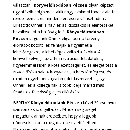
választani.
Könyvelőirodában Pécsen
olyan képzett
ügyintézők dolgoznak, akik nagy szakmai tapasztalattal
rendelkeznek, és minden kérdésére választ adnak.
Elkészítik Önnek a havi és az időszakos lejelentéseket,
bevallásokat a hatóság felé.
Könyvelőirodában
Pécsen
segítenek Önnek eligazodni a törvényi
előírások között, és felhívják a figyelmét a
lehetőségekre, a lehetséges változtatásokra. A
könyvelő elvégzi az adminisztrációs feladatokat,
figyelemmel kíséri a kötelezettségeket, és eleget tesz a
NAV előírásainak. A könyvelést, a bérszámfejtést, és
minden egyéb pénzügyi teendőt kiszervezhet, így
Önnek, és a kollégáinak is több ideje marad más
feladatok felelősségteljes ellátására.
BERITAX
Könyvelőirodánk Pécsen
közel 20 éve nyújt
színvonalas szolgáltatást. Minden segítséget
megadunk annak érdekében, hogy a legjobb
döntéseket tudja meghozni az üzleti életben.
Naprakészek vagyunk a szabályok változását illetően,