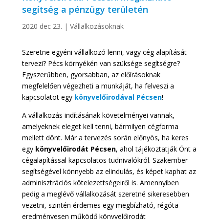
segítség a pénzügy területén
2020 dec 23.
|
Vállalkozásoknak
Szeretne egyéni vállalkozó lenni, vagy cég alapítását
tervezi? Pécs környékén van szüksége segítségre?
Egyszerűbben, gyorsabban, az előírásoknak
megfelelően végezheti a munkáját, ha felveszi a
kapcsolatot egy
könyvelőirodával Pécsen
!
A vállalkozás indításának követelményei vannak,
amelyeknek eleget kell tenni, bármilyen cégforma
mellett dönt. Már a tervezés során előnyös, ha keres
egy
könyvelőirodát Pécsen
, ahol tájékoztatják Önt a
cégalapítással kapcsolatos tudnivalókról. Szakember
segítségével könnyebb az elindulás, és képet kaphat az
adminisztrációs kötelezettségeiről is. Amennyiben
pedig a meglévő vállalkozását szeretné sikeresebben
vezetni, szintén érdemes egy megbízható, régóta
eredményesen működő könyvelőirodát