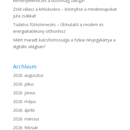
kéményellenőrzés a biztonság záloga?
Zöld válasz a kihívásokra – Könnyítse a mindennapokat
juta zsákkal!
Tudatos fűtéstervezés – Útmutató a modern és
energiahatékony otthonhoz
Miért maradt kulcsfontosságú a fizikai névjegykártya a
digitális világban?
Archívum
2026. augusztus
2026. július
2026. június
2026. május
2026. április
2026. március
2026. február