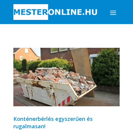
Konténerbérlés egyszerűen és
rugalmasan!