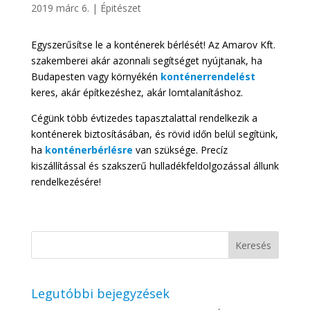
2019 márc 6.
|
Épitészet
Egyszerűsítse le a konténerek bérlését! Az Amarov Kft.
szakemberei akár azonnali segítséget nyújtanak, ha
Budapesten vagy környékén
konténerrendelést
keres, akár építkezéshez, akár lomtalanításhoz.
Cégünk több évtizedes tapasztalattal rendelkezik a
konténerek biztosításában, és rövid időn belül segítünk,
ha
konténerbérlésre
van szüksége. Precíz
kiszállítással és szakszerű hulladékfeldolgozással állunk
rendelkezésére!
Legutóbbi bejegyzések