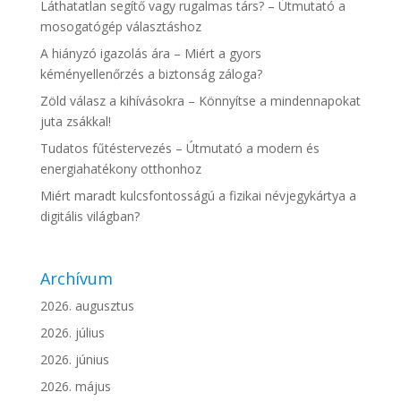
Láthatatlan segítő vagy rugalmas társ? – Útmutató a
mosogatógép választáshoz
A hiányzó igazolás ára – Miért a gyors
kéményellenőrzés a biztonság záloga?
Zöld válasz a kihívásokra – Könnyítse a mindennapokat
juta zsákkal!
Tudatos fűtéstervezés – Útmutató a modern és
energiahatékony otthonhoz
Miért maradt kulcsfontosságú a fizikai névjegykártya a
digitális világban?
Archívum
2026. augusztus
2026. július
2026. június
2026. május