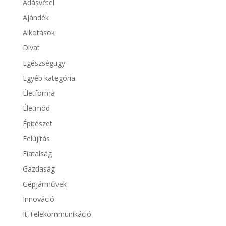
Adásvétel
Ajándék
Alkotások
Divat
Egészségügy
Egyéb kategória
Életforma
Életmód
Épitészet
Felújítás
Fiatalság
Gazdaság
Gépjárművek
Innováció
It,Telekommunikáció