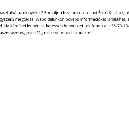
asztalná az előnyöket? Forduljon bizalommal a Lani Építő Kft.-hoz, a
egyszerű megoldás! Weboldalunkon bővebb információkat is találhat, 
el. Ha kérdései lennének, keressen bennünket telefonon a +36-70-28
yuszerkezetesgarazs@gmail.com e-mail címünkre!