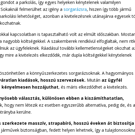
t gondot a parkolás, így egyes helyeken kénytelenek valamilyen
. Sokaknál felmerülhet az igény a
sorgarázsra
, hiszen így több jármű
 parkolási lehetőséget, azonban a kivitelezésnek utánajárva egyesek t
lkozhatnak.
kkal kapcsolatban is tapasztalható volt az elmúlt időszakban. Mosta
 a nagyobb költségekkel. A szakemberek rendkívül elfoglaltak, nem rit
lniuk az ügyfeleknek. Ráadásul további kellemetlenségeket okozhat a
gy mire a kivitelezés elkezdődik, már dupla költségekkel kénytelenek
, köszönhetően a könnyűszerkezetes sorgarázsoknak. A hagyományos
váratlan kiadások, hosszú szervezések.
Miután
az ügyfél
, kényelmesen hozzájuthat
, és máris elkezdődhet a kivitelezés.
yösebb választás, különösen ebben a kiszámíthatatlan,
, hogy nem létezik ez esetben egyszerűbb alternatíva, pedig de, és 
átrányba kerülne.
 szerkezete masszív, strapabíró, hosszú éveken át biztosítja
járművek biztonságban, fedett helyen lehetnek, így a tulajdonosokn