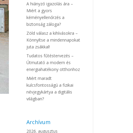
A hiányzó igazolás ára –
Miért a gyors
kéményellenőrzés a
biztonság záloga?
Zöld válasz a kihívásokra –
Könnyítse a mindennapokat
juta zsákkal!
Tudatos fűtéstervezés –
Útmutató a modern és
energiahatékony otthonhoz
Miért maradt
kulcsfontosságú a fizikai
névjegykártya a digitális
világban?
Archívum
2026. augusztus