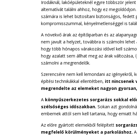
Irodáknál, lakóépületeknél egyre többször jelen
alternatívát találni ahhoz, hogy ez megoldódjon
számára is lehet biztosítani biztonságos, fedett
kompromisszummal, kényelmetlenséggel is talá
A növekvő árak az építőiparban és az alapanyago
nem javult a helyzet, továbbra is számolni lehet
hogy több hónapos várakozási idővel kell számo
hogy azalatt sem állhat meg az árak változása, í
számolni a megrendelők.
Szerencsére nem kell lemondani az igényekről
építési technikákkal ellentétben,
itt nincsenek 
megrendelte az elemeket nagyon gyorsan
A
könnyűszerkezetes sorgarázs sokkal előn
szélsőséges időszakban.
Sokan azt gondolnák
embernek attól sem kell tartania, hogy emiatt h
Az előre gyártott elemekből felépített
sorgarázs
megfelelő körülményeket a parkoláshoz.
A 