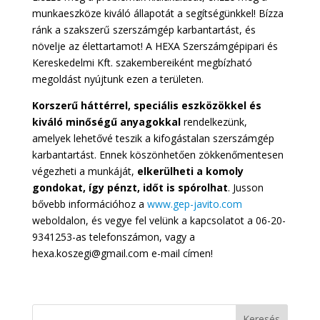
munkaeszköze kiváló állapotát a segítségünkkel! Bízza
ránk a szakszerű szerszámgép karbantartást, és
növelje az élettartamot! A HEXA Szerszámgépipari és
Kereskedelmi Kft. szakembereiként megbízható
megoldást nyújtunk ezen a területen.
Korszerű háttérrel, speciális eszközökkel és
kiváló minőségű anyagokkal
rendelkezünk,
amelyek lehetővé teszik a kifogástalan szerszámgép
karbantartást. Ennek köszönhetően zökkenőmentesen
végezheti a munkáját,
elkerülheti a komoly
gondokat, így pénzt, időt is spórolhat
. Jusson
bővebb információhoz a
www.gep-javito.com
weboldalon, és vegye fel velünk a kapcsolatot a 06-20-
9341253-as telefonszámon, vagy a
hexa.koszegi@gmail.com e-mail címen!