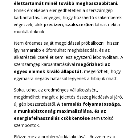
élettartamát minél tovább meghosszabbítani
.
Ennek érdekében elengedhetetlen a szerszámgép
karbantartás. Lényeges, hogy hozzáértő szakemberek
végezzék, akik
precízen, szakszerűen
látnak neki a
munkálatoknak.
Nem érdemes saját megoldással próbálkozni, hiszen
így hamarabb előfordulhat meghibásodás, és az
alkatrészek cseréjét sem lesz egyszerű lebonyolítani. A
szerszámgép karbantartásával
megőrizheti az
egyes elemek kiváló állapotát
, megelőzheti, hogy
egymásra negatív hatással legyenek a hibájuk miatt.
Sokat tehet az eredményes vállalkozásért,
megkímélheti magát a jelentős összeg kiadásával járó,
új gép beszerzésétől.
A termelés folyamatossága,
a munkabiztonság maximalizálása, és az
energiafelhasználás csökkentése
sem utolsó
szempontok.
Előzze meg a problémák kialakulását, őrizze meg a