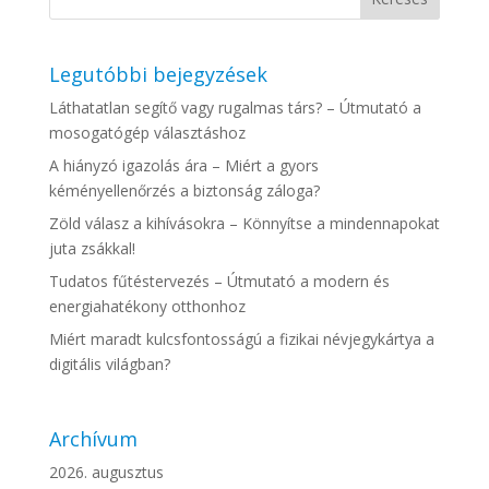
Legutóbbi bejegyzések
Láthatatlan segítő vagy rugalmas társ? – Útmutató a
mosogatógép választáshoz
A hiányzó igazolás ára – Miért a gyors
kéményellenőrzés a biztonság záloga?
Zöld válasz a kihívásokra – Könnyítse a mindennapokat
juta zsákkal!
Tudatos fűtéstervezés – Útmutató a modern és
energiahatékony otthonhoz
Miért maradt kulcsfontosságú a fizikai névjegykártya a
digitális világban?
Archívum
2026. augusztus