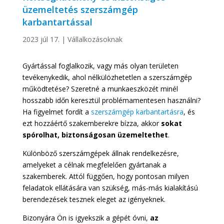
üzemeltetés szerszámgép
karbantartással
2023 júl 17.
|
Vállalkozásoknak
Gyártással foglalkozik, vagy más olyan területen
tevékenykedik, ahol nélkülözhetetlen a szerszámgép
működtetése? Szeretné a munkaeszközét minél
hosszabb időn keresztül problémamentesen használni?
Ha figyelmet fordít a
szerszámgép karbantartásra
, és
ezt hozzáértő szakemberekre bízza, akkor
sokat
spórolhat, biztonságosan üzemeltethet
.
Különböző szerszámgépek állnak rendelkezésre,
amelyeket a célnak megfelelően gyártanak a
szakemberek. Attól függően, hogy pontosan milyen
feladatok ellátására van szükség, más-más kialakítású
berendezések tesznek eleget az igényeknek.
Bizonyára Ön is igyekszik a gépét óvni,
az