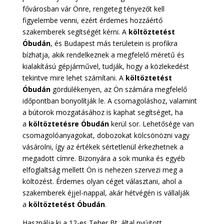
fővárosban vár Önre, rengeteg tényezőt kell
figyelembe venni, ezért érdemes hozzáértő
szakemberek segítségét kérni. A
költöztetést
Óbudán
, és Budapest más területein is profikra
bízhatja, akik rendelkeznek a megfelelő méretű és
kialakítású gépjárművel, tudják, hogy a közlekedést
tekintve mire lehet számítani. A
költöztetést
Óbudán
gördülékenyen, az Ön számára megfelelő
időpontban bonyolítják le. A csomagoláshoz, valamint
a bútorok mozgatásához is kaphat segítséget, ha
a
költöztetésre Óbudán
kerül sor. Lehetősége van
csomagolóanyagokat, dobozokat kölcsönözni vagy
vásárolni, így az értékek sértetlenül érkezhetnek a
megadott címre. Bizonyára a sok munka és egyéb
elfoglaltság mellett Ön is nehezen szervezi meg a
költözést. Érdemes olyan céget választani, ahol a
szakemberek éjjel-nappal, akár hétvégén is vállalják
a
költöztetést Óbudán
.
Használja ki a 12-es Teher Bt. által nyújtott