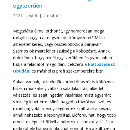
egyszerűen
2021 szept 6.
|
Útmutatás
Megtalálta álmai otthonát, így hamarosan maga
mögött hagyja a megszokott környezetét? Másik
albérletet keres, vagy összeköltözik a párjával?
Számos ok miatt lehet szükség a költözésre. Annak
érdekében, hogy minél egyszerűbben és gyorsabban
tudja a feladatot megoldani, célszerű a
költöztetést
Óbudán
, és máshol is profi szakemberekre bízni.
Sokan vannak, akik életük során többször is költöznek,
hiszen munkahely váltás, családalapítás, albérlet
választás, és saját ingatlan vásárlása miatt egyaránt
szükség lehet erre. Minél nagyobb távról van szó, és
minél nagyobb mennyiségű érték szállítására készül,
annál nehezebb a lebonyolítás. Előfordulhat, hogy több
emeletes épületből kell a bútorokat elhozni, a lift és a
parkolóhely hiánya is okozhat gondot. Ha a költözés a