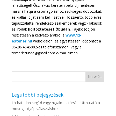
lehetőséget! Őszi akció keretein belül díjmentesen
használhatja a csomagoláshoz szükséges dobozokat,
és kiállási díjat sem kell fizetnie. Hozzáértő, több éves
tapasztalattal rendelkező szakemberek végzik lakások
és irodák
költöztetését Óbudán
. Tájékozódjon
részletesen a kedvező árakról a
www.12-
esteher.hu
weboldalon, és egyeztessen időpontot a
06-20-4546002-es telefonszámon, vagy a
tomerletunde@gmail.com e-mail címen!
Legutóbbi bejegyzések
Láthatatlan segítő vagy rugalmas társ? – Útmutató a
mosogatógép választáshoz