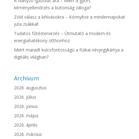
A hiányzó igazolás ára – Miért a gyors
kéményellenőrzés a biztonság záloga?
Zöld válasz a kihívásokra – Könnyítse a mindennapokat
juta zsákkal!
Tudatos fűtéstervezés – Útmutató a modern és
energiahatékony otthonhoz
Miért maradt kulcsfontosságú a fizikai névjegykártya a
digitális világban?
Archívum
2026. augusztus
2026. július
2026. június
2026. május
2026. április
2026. március