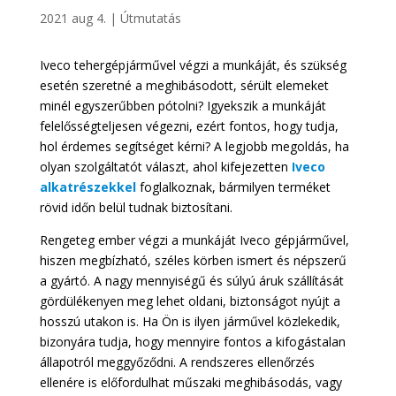
2021 aug 4.
|
Útmutatás
Iveco tehergépjárművel végzi a munkáját, és szükség
esetén szeretné a meghibásodott, sérült elemeket
minél egyszerűbben pótolni? Igyekszik a munkáját
felelősségteljesen végezni, ezért fontos, hogy tudja,
hol érdemes segítséget kérni? A legjobb megoldás, ha
olyan szolgáltatót választ, ahol kifejezetten
Iveco
alkatrészekkel
foglalkoznak, bármilyen terméket
rövid időn belül tudnak biztosítani.
Rengeteg ember végzi a munkáját Iveco gépjárművel,
hiszen megbízható, széles körben ismert és népszerű
a gyártó. A nagy mennyiségű és súlyú áruk szállítását
gördülékenyen meg lehet oldani, biztonságot nyújt a
hosszú utakon is. Ha Ön is ilyen járművel közlekedik,
bizonyára tudja, hogy mennyire fontos a kifogástalan
állapotról meggyőződni. A rendszeres ellenőrzés
ellenére is előfordulhat műszaki meghibásodás, vagy