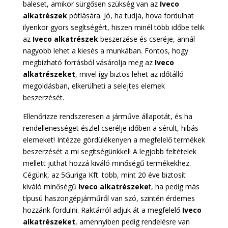
baleset, amikor sürgősen szükség van az
Iveco
alkatrészek
pótlására. Jó, ha tudja, hova fordulhat
ilyenkor gyors segítségért, hiszen minél több időbe telik
az
Iveco alkatrészek
beszerzése és cseréje, annál
nagyobb lehet a kiesés a munkában. Fontos, hogy
megbízható forrásból vásárolja meg az
Iveco
alkatrészeket
, mivel így biztos lehet az időtálló
megoldásban, elkerülheti a selejtes elemek
beszerzését.
Ellenőrizze rendszeresen a járműve állapotát, és ha
rendellenességet észlel cserélje időben a sérült, hibás
elemeket! Intézze gördülékenyen a megfelelő termékek
beszerzését a mi segítségünkkel! A legjobb feltételek
mellett juthat hozzá kiváló minőségű termékekhez.
Cégünk, az 5Guriga Kft. több, mint 20 éve biztosít
kiváló minőségű
Iveco alkatrészeke
t, ha pedig más
típusú haszongépjárműről van szó, szintén érdemes
hozzánk fordulni. Raktárról adjuk át a megfelelő
Iveco
alkatrészeket
, amennyiben pedig rendelésre van