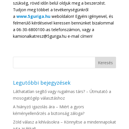
szükség, rövid időn belül oldjuk meg a beszerzést.
Tudjon meg többet a tevékenységünkről
a
www.5guriga.hu
weboldalon! Egyéni igényeivel, és
felmerülő kérdéseivel keressen bennünket bizalommal
a 06-30-6800100-as telefonszámon, vagy a
kamionalkatresz@5guriga.hu e-mail címen!
Legutóbbi bejegyzések
Láthatatlan segítő vagy rugalmas társ? – Útmutató a
mosogatógép választáshoz
A hiányzó igazolás ára – Miért a gyors
kéményellenőrzés a biztonság záloga?
Zöld válasz a kihívásokra – Könnyítse a mindennapokat
juta zsákkal!