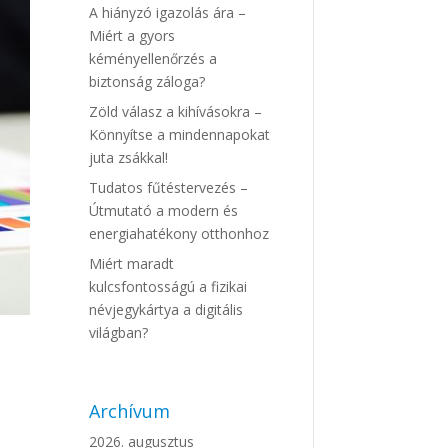
A hiányzó igazolás ára –
Miért a gyors
kéményellenőrzés a
biztonság záloga?
Zöld válasz a kihívásokra –
Könnyítse a mindennapokat
juta zsákkal!
Tudatos fűtéstervezés –
Útmutató a modern és
energiahatékony otthonhoz
Miért maradt
kulcsfontosságú a fizikai
névjegykártya a digitális
világban?
Archívum
2026. augusztus