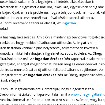
nosok közül sokan már a legelején, a hirdetés elkészítésekor is
hívhatnák fel a figyelmet a házukra, lakásukra, egyeseknek pedig már
 a bajuk. Gyakran az is probléma, hogy a tulajdonosok nem tudnak kel
rdulhat, hogy a tervezettnél csak jóval később sikerül túladni az
é, gördülékenyebbé tenni az eladást, az
ingatlan
rodát!
a ház vagy lakáseladás. Amíg Ön a mindennapi teendőivel foglalkozik
rdekében, hogy mielőbb túladhasson otthonán. Az
ingatlan
zen tisztában vannak a piac helyzetével, folyamatosan követik a
ntok, amikkel felhívhatják a figyelmet az adott épületre. Az Óhegy
ltatásokat biztosít. Az
ingatlan értékesítés
tapasztalt szakembere
eteg időt, energiát megspórolhat, hiszen még az érdeklődőkkel, hird
tlaniroda munkatársai az új otthon felkutatásában is segíthetnek. Az
is megtekinthet. Az
ingatlan értékesítés
az Óhegy Ingatlanirodával 
ások előnyeit!
am Kft. Ingatlanirodájára! Garantáljuk, hogy elégedett lesz a
ővebb információkat honlapunkon talál, amit a
www.ohegyingatlan.h
ozzánk bizalommal telefonon a +36-30-870-5310-es számon, vagy küld