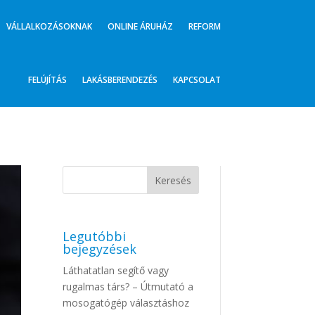
VÁLLALKOZÁSOKNAK
ONLINE ÁRUHÁZ
REFORM
FELÚJÍTÁS
LAKÁSBERENDEZÉS
KAPCSOLAT
Legutóbbi
bejegyzések
Láthatatlan segítő vagy
rugalmas társ? – Útmutató a
mosogatógép választáshoz