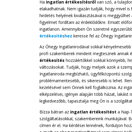
Ha
ingatlan értékesítésről
van szó, a tulajdo
elakadhatnak. Nem igazán tudják, hogy mivel is 
hirdetés helyének kiválasztásával is meggyűlhet
figyelmet fordítani az érdeklődőkre. Emiatt előfo
ingatlanon. Amennyiben Ön szeretné egyszerűbb
értékesítéshez
keresse fel az Óhegy Ingatlani
Az Óhegy Ingatlanirodával sokkal kényelmesebb 
profi szakemberek mindent megtesznek annak é
értékesítés
hozzáértőkkel sokkal könnyebb, his
változásokat. Tudják, hogy melyek azok a szempo
Ingatlaniroda megbízható, ügyfélközpontú szolgá
problémamentesebb, és sikeresebb is lehet. Reng
kezelésével sem Önnek kell foglalkoznia. Az inga
elképzelései, igényei alapján több házat, lakást 
legkedvezőbb, tapasztalja meg Ön is a szolgáltat
Bízza bátran az
ingatlan értékesítést
a Nap-Te
szolgáltatásokkal, szakembereink munkájával. B
címen ér el. Ha kérdései lennének, forduljon h