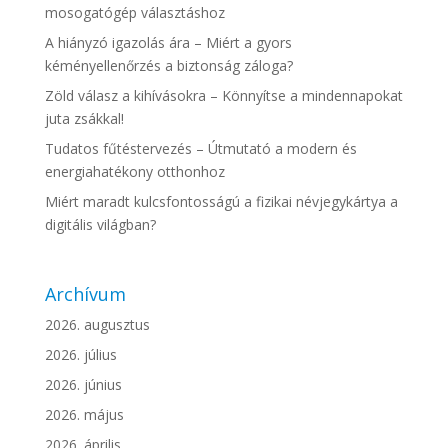
mosogatógép választáshoz
A hiányzó igazolás ára – Miért a gyors
kéményellenőrzés a biztonság záloga?
Zöld válasz a kihívásokra – Könnyítse a mindennapokat
juta zsákkal!
Tudatos fűtéstervezés – Útmutató a modern és
energiahatékony otthonhoz
Miért maradt kulcsfontosságú a fizikai névjegykártya a
digitális világban?
Archívum
2026. augusztus
2026. július
2026. június
2026. május
2026. április