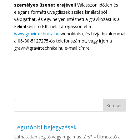
személyes üzenet erejével!
Válasszon időtlen és
elegáns formát! Üvegdíszek széles kínálatából
válogathat, és egy helyen intézheti a gravírozást is a
Feliratkészítő Kft.-nél. Látogasson el a
www.gravirtechnika.hu
weboldalra, és hívja bizalommal
a 06-30-5127275-ös telefonszámot, vagy írjon a
gravir@gravirtechnika.hu e-mail címre!
Legutóbbi bejegyzések
Láthatatlan segítő vagy rugalmas társ? – Útmutató a