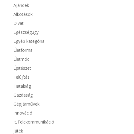
Ajándék
Alkotások
Divat
Egészségügy
Egyéb kategória
Életforma
Életmód
Épitészet
Felújítás
Fiatalság
Gazdaság
Gépjárművek
Innováció
It,Telekommunikáció
Játék