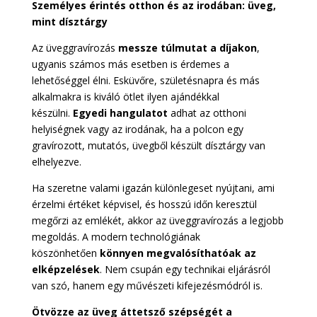
Személyes érintés otthon és az irodában: üveg,
mint dísztárgy
Az üveggravírozás
messze túlmutat a díjakon
,
ugyanis számos más esetben is érdemes a
lehetőséggel élni. Esküvőre, születésnapra és más
alkalmakra is kiváló ötlet ilyen ajándékkal
készülni.
Egyedi hangulatot
adhat az otthoni
helyiségnek vagy az irodának, ha a polcon egy
gravírozott, mutatós, üvegből készült dísztárgy van
elhelyezve.
Ha szeretne valami igazán különlegeset nyújtani, ami
érzelmi értéket képvisel, és hosszú időn keresztül
megőrzi az emlékét, akkor az üveggravírozás a legjobb
megoldás. A modern technológiának
köszönhetően
könnyen megvalósíthatóak az
elképzelések
. Nem csupán egy technikai eljárásról
van szó, hanem egy művészeti kifejezésmódról is.
Ötvözze az üveg áttetsző szépségét a