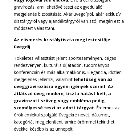
gravírozás, ami lehetővé teszi az egyedülálló
megjelenés biztosítását. Akár üvegdíjról, akár exkluzív
dísztárgyról vagy ajándéktárgyról van szó, megéri ezt a
módszert választani.
Az elismerés kristálytiszta megtestesítője:
üvegdíj
Tökéletes választást jelent sporteseményen, céges
rendezvényen, kulturális díjátadón, tudományos
konferencián és más alkalmakkor is. Elegancia, időtlen
megjelenés jellemzi, valamint
lehetőség van az
üveggravírozásra egyéni igények szerint
.
Az
átlátszó üveg modern, tiszta hatást kelt, a
gravírozott szöveg vagy embléma pedig
személyessé teszi az adott tárgyat
. Érdemes az
örök emlékül szolgáló üvegekre nevet, dátumot,
kategóriát megjeleníteni, amire örömmel tekinthet
évekkel később is az ünnepelt.