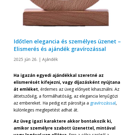
Időtlen elegancia és személyes üzenet –
Elismerés és ajándék gravírozással
2025 jún 26.
|
Ajándék
Ha igazán egyedi ajándékkal szeretné az
elismerését kifejezni, vagy díjazásként nyújtana
át emléket
, érdemes az üveg előnyeit kihasználni. Az
áttetszőség, a formálhatóság, az elegancia lenyűgözi
az embereket. Ha pedig ezt párosítja a
gravírozással
,
különleges meglepetést adhat át.
Az üveg igazi karaktere akkor bontakozik ki,
amikor személyre szabott üzenettel, mintával
vagy logóval van ellátva
. Erre a célra szolgál a