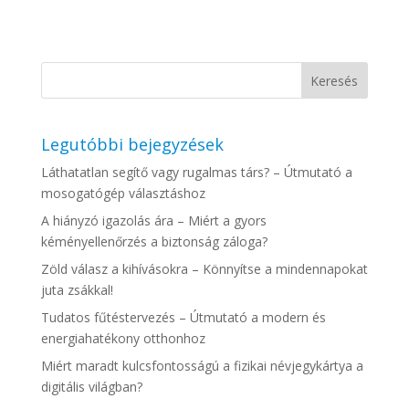
Legutóbbi bejegyzések
Láthatatlan segítő vagy rugalmas társ? – Útmutató a
mosogatógép választáshoz
A hiányzó igazolás ára – Miért a gyors
kéményellenőrzés a biztonság záloga?
Zöld válasz a kihívásokra – Könnyítse a mindennapokat
juta zsákkal!
Tudatos fűtéstervezés – Útmutató a modern és
energiahatékony otthonhoz
Miért maradt kulcsfontosságú a fizikai névjegykártya a
digitális világban?