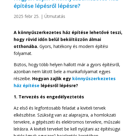
építése lépésről lépésre?
2025 febr 25.
|
Útmutatás
A könnyűszerkezetes ház építése lehetővé teszi,
hogy rövid időn belül beköltözzön álmai
otthonába.
Gyors, hatékony és modern építési
folyamat.
Biztos, hogy több helyen hallott már a gyors építésről,
azonban nem látott bele a munkafolyamat egyes
részeibe.
Hogyan zajlik egy
könnyűszerkezetes
ház építése
lépésről lépésre?
1. Tervezés és engedélyeztetés
Az első és legfontosabb feladat a kiviteli tervek
elkészítése. Szükség van az alaprajzra, a homlokzati
tervekre, a gépészeti és elektromos tervekre, műszaki
leírásra. A kiviteli terveket be kell nyújtani az építésügyi
hatóságnak egyszerű bejelentés keretében.