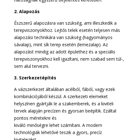
2. Alapozás
Észszerű alapozásra van szükség, ami illeszkedik a
terepviszonyokhoz. Lejtős telek esetén teljesen más
alapozási technikára van szükség (hagyományos
sávalap), mint sík terep esetén (lemezalap). Az
alapozást mindig az adott épülethez és a speciális
terepviszonyokhoz kell igazítani, nem szabad sem túl-,
sem alul tervezni.
3. Szerkezetépítés
A vázszerkezet általában acélból, fából, vagy ezek
kombinációjából készül. A szerkezeti elemeket
helyszínen gyártják le a szakemberek, és a kiviteli
tervek alapján precízen és gyorsan beépítik. Ezáltal
pontos méretekre és
kiváló minőségre lehet számítani. A modern
technológiák lehetővé teszik a gyors, precíz
kivitelezést.