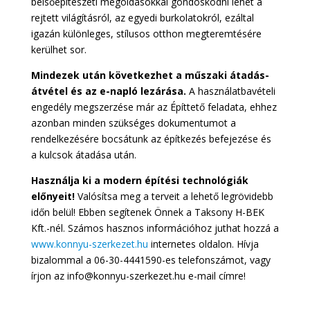
belsőépítészeti megoldásokkal gondoskodni lehet a
rejtett világításról, az egyedi burkolatokról, ezáltal
igazán különleges, stílusos otthon megteremtésére
kerülhet sor.
Mindezek után következhet a műszaki átadás-
átvétel és az e-napló lezárása.
A használatbavételi
engedély megszerzése már az Építtető feladata, ehhez
azonban minden szükséges dokumentumot a
rendelkezésére bocsátunk az építkezés befejezése és
a kulcsok átadása után.
Használja ki a modern építési technológiák
előnyeit!
Valósítsa meg a terveit a lehető legrövidebb
időn belül! Ebben segítenek Önnek a Taksony H-BEK
Kft.-nél. Számos hasznos információhoz juthat hozzá a
www.konnyu-szerkezet.hu
internetes oldalon. Hívja
bizalommal a 06-30-4441590-es telefonszámot, vagy
írjon az info@konnyu-szerkezet.hu e-mail címre!