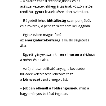
– A száraz építési technológiának és az
acélszerkezetek előregyártásának köszönhetően
rendkívül
gyors
kivitelezésre lehet számítani.
– Elégedett lehet
időtállóság
szempontjából,
és a rovarok, a penész miatt sem kell aggódni.
– Egész évben magas fokú
az
energiahatékonyság
a kiváló szigetelés
által.
– Egyedi igények szerint,
rugalmasan
alakítható
a méret és az alak.
– Az újrahasznosítható anyag, a kevesebb
hulladék keletkezése lehetővé teszi
a
környezetbarát
megoldást.
–
Jobban ellenáll a földrengésnek
, mint a
hagyományos építésű ingatlan.
–