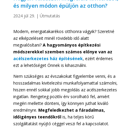
és milyen módon épüljön az otthon?
2024 júl 29.
|
Útmutatás
Modern, energiatakarékos otthonra vágyik? Szeretné
az elképzeléseit minél rövidebb idő alatt
megvalósítani?
A hagyományos építkezési
módszerekkel szemben számos előnye van az
acélszerkezetes ház építésének
, ezért érdemes
ezt a lehetőséget Önnek is kihasználni.
Nem szükséges az évszakokat figyelembe venni, és a
hosszadalmas kivitelezési munkafolyamattal számolni,
hiszen ennél sokkal jobb megoldás az acélszerkezetes
ingatlan. Rengeteg pozitív érv sorolható fel, amiért
megéri mellette dönteni, így könnyen juthat kiváló
eredményre.
Megfeledkezhet a fáradalmas,
időigényes teendőkről
is, ha teljes körű
szolgáltatást nyújtó céggel veszi fel a kapcsolatot.