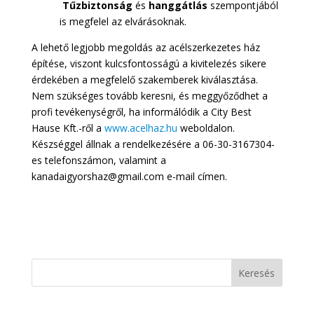
Tűzbiztonság
és
hanggátlás
szempontjából
is megfelel az elvárásoknak.
A lehető legjobb megoldás az acélszerkezetes ház
építése, viszont kulcsfontosságú a kivitelezés sikere
érdekében a megfelelő szakemberek kiválasztása.
Nem szükséges tovább keresni, és meggyőződhet a
profi tevékenységről, ha informálódik a City Best
Hause Kft.-ről a
www.acelhaz.hu
weboldalon.
Készséggel állnak a rendelkezésére a 06-30-3167304-
es telefonszámon, valamint a
kanadaigyorshaz@gmail.com e-mail címen.