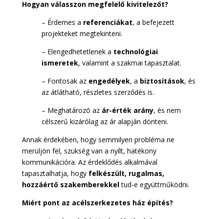
Hogyan válasszon megfelelő kivitelezőt?
– Érdemes a
referenciákat
, a befejezett
projekteket megtekinteni.
– Elengedhetetlenek a
technológiai
ismeretek
, valamint a szakmai tapasztalat.
– Fontosak az
engedélyek
, a
biztosítások
, és
az átlátható, részletes szerződés is.
– Meghatározó az
ár-érték arány
, és nem
célszerű kizárólag az ár alapján dönteni.
Annak érdekében, hogy semmilyen probléma ne
merüljön fel, szükség van a nyílt, hatékony
kommunikációra. Az érdeklődés alkalmával
tapasztalhatja, hogy
felkészült, rugalmas,
hozzáértő szakemberekkel
tud-e együttműködni.
Miért pont az acélszerkezetes ház építés?