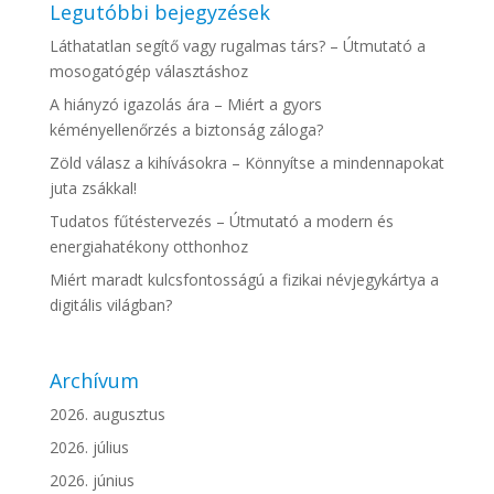
Legutóbbi bejegyzések
Láthatatlan segítő vagy rugalmas társ? – Útmutató a
mosogatógép választáshoz
A hiányzó igazolás ára – Miért a gyors
kéményellenőrzés a biztonság záloga?
Zöld válasz a kihívásokra – Könnyítse a mindennapokat
juta zsákkal!
Tudatos fűtéstervezés – Útmutató a modern és
energiahatékony otthonhoz
Miért maradt kulcsfontosságú a fizikai névjegykártya a
digitális világban?
Archívum
2026. augusztus
2026. július
2026. június