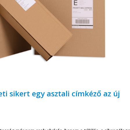
i sikert egy asztali címkéző az új