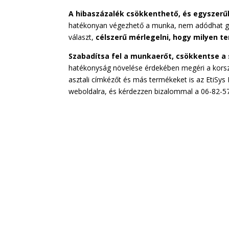
A hibaszázalék csökkenthető, és egyszer
hatékonyan végezhető a munka, nem adódhat go
választ,
célszerű mérlegelni, hogy milyen te
Szabadítsa fel a munkaerőt, csökkentse a s
hatékonyság növelése érdekében megéri a kors
asztali címkézőt és más termékeket is az EtiSys 
weboldalra, és kérdezzen bizalommal a 06-82-5