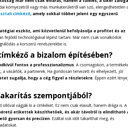
tosság már nem csak elvárás, hanem a túlélés, a siker záloga
ai környezetről vagy más munkaterületről van szó, elengedhetetlen 
sztali címkéző
, amely sokkal többet jelent egy egyszerű
tégiai eszköz, ami közvetlenül befolyásolja a profitot és az
n fejlődő technológiával lépést tartani. Már nem csak vonalkódok
grálódás a korszerű rendszerekbe is.
 címkéző a bizalom építésében?
dkívül fontos a professzionalizmus
. A csomagokon, a termékek
k, a vásárlók, a partnerek. Ha gondosan tervezett és elhelyezett, jól
tet sugallja, hogy a cég figyel a részletekre
. Éppen ezért lény
takarítás szempontjából?
llóval vágják ki a címkéket. Ez nem csak elavult, hanem drága is. A
retű etikettek készíthetőek, és akár távolról is elindítható 
hető gyorsan és precízen
. Ezáltal sok időt takaríthat meg, és
ladatokat.