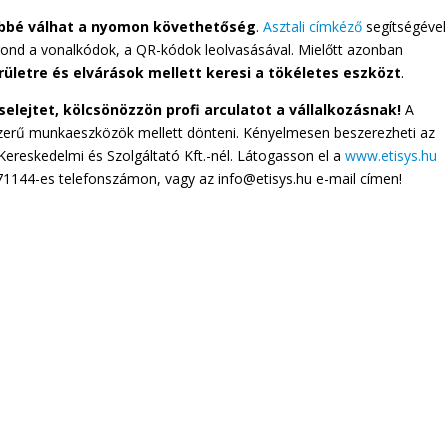
űbbé válhat a nyomon követhetőség
.
Asztali címkéző
segítségével
nd a vonalkódok, a QR-kódok leolvasásával. Mielőtt azonban
rületre és elvárások mellett keresi a tökéletes eszközt
.
elejtet, kölcsönözzön profi arculatot a vállalkozásnak!
A
zerű munkaeszközök mellett dönteni. Kényelmesen beszerezheti az
Kereskedelmi és Szolgáltató Kft.-nél. Látogasson el a
www.etisys.hu
71144-es telefonszámon, vagy az info@etisys.hu e-mail címen!