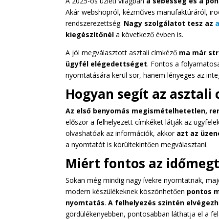
A 2025-ös üzleti világban
a sebesség és a pon
Akár webshopról, kézműves manufaktúráról, irod
rendszerezettség.
Nagy szolgálatot tesz az
a
kiegészítőnél
a következő évben is.
A jól megválasztott asztali címkéző
ma már stra
ügyfél elégedettséget
. Fontos a folyamatosa
nyomtatására kerül sor, hanem lényeges az inte
Hogyan segít az asztali
Az első benyomás megismételhetetlen, ren
először a felhelyezett címkéket látják az ügyfele
olvashatóak az információk, akkor
azt az üzene
a nyomtatót is körültekintően megválasztani.
Miért fontos az időmeg
Sokan még mindig nagy ívekre nyomtatnak, majd o
modern készülékeknek köszönhetően
pontos mé
nyomtatás
.
A felhelyezés szintén elvégez
gördülékenyebben, pontosabban láthatja el a fe