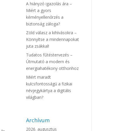
A hiányzó igazolás ára –
Miért a gyors
kéményellenőrzés a
biztonság záloga?
Zöld válasz a kihívásokra –
Könnyítse a mindennapokat
juta zsákkal!
Tudatos fűtéstervezés –
Útmutató a modern és
energiahatékony otthonhoz
Miért maradt
kulcsfontosságú a fizikai
névjegykártya a digitális
világban?
Archívum
2026. augusztus