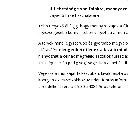
4.
Lehetősége van falakra, mennyeze
zajvédő fülke használatára.
Több tényezőtől függ, hogy mennyire zajos a fű
egészségesebb környezetben végezheti a munkájá
A tervek minél egyszerűbb és gyorsabb megvalós
ellátásáért
elengedhetetlenek a kiváló mi
hiányozhat a célnak megfelelő asztalos fűrészlap
szükség esetén pedig segítséget kap a javítást ill
Végezze a munkáját felkészülten, kiváló asztalos
könnyen az eszközökhöz! Minden fontos inform
a rendelkezésére a 06-30-5408676-os telefonszá