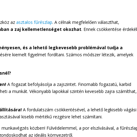
szköz az
asztalos fűrészlap
. A célnak megfelelően választhat,
nban a zaj kellemetlenséget okozhat
. Ennek csökkentése érdek
ényesen, és a lehető legkevesebb problémával tudja a
ésére kiemelt figyelmet fordítani. Számos módszer létezik, amelyek
snél?
en!
A fogazat befolyásolja a zajszintet. Finomabb fogazatú, karbid
eti a munkát. Vékonyabb lapokkal szintén kevesebb zajra számíthat,
llítására!
A fordulatszám csökkentésével, a lehető legkisebb vágási
sztásával kisebb mértékű rezgésre lehet számítani.
t
munkavégzés közben! Fülvédelemmel, a por elszívásával, a fűrészla
gondoskodhat az ideális környezetről.