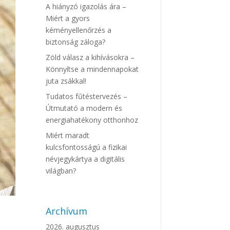
A hiányzó igazolás ára –
Miért a gyors
kéményellenőrzés a
biztonság záloga?
Zöld válasz a kihívásokra –
Könnyítse a mindennapokat
juta zsákkal!
Tudatos fűtéstervezés –
Útmutató a modern és
energiahatékony otthonhoz
Miért maradt
kulcsfontosságú a fizikai
névjegykártya a digitális
világban?
Archívum
2026. augusztus