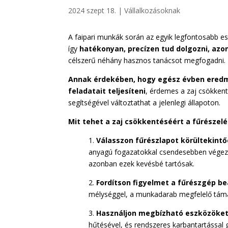
2024 szept 18.
|
Vállalkozásoknak
A faipari munkák során az egyik legfontosabb e
így
hatékonyan, precízen tud dolgozni, azo
célszerű néhány hasznos tanácsot megfogadni.
Annak érdekében, hogy egész évben eredm
feladatait teljesíteni
, érdemes a zaj csökkent
segítségével változtathat a jelenlegi állapoton.
Mit tehet a zaj csökkentéséért a fűrészelé
1.
Válasszon fűrészlapot körültekintő
anyagú fogazatokkal csendesebben végezh
azonban ezek kevésbé tartósak.
2.
Fordítson figyelmet a fűrészgép beá
mélységgel, a munkadarab megfelelő táma
3.
Használjon megbízható eszközöke
hűtésével, és rendszeres karbantartással 