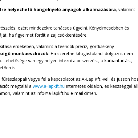
tre helyezhető hangelnyelő anyagok alkalmazására
, valamint
részelés, ezért mindezekre tanácsos ügyelni. Kényelmesebben és
t, ha figyelmet fordít a zaj csökkentésére.
ítása érdekében, valamint a teendők precíz, gördülékeny
nőségű munkaeszközök
. Ha szeretne kifogástalanul dolgozni, nem
. Lehetősége van egy helyen intézni a beszerzést, a karbantartást,
etően is.
 fűrészlappal! Vegye fel a kapcsolatot az A-Lap Kft.-vel, és jusson ho
ációt megtalál a
www.a-lapkft.hu
internetes oldalon, és készséggel ál
mon, valamint az info@a-lapkft.hu e-mail címen.