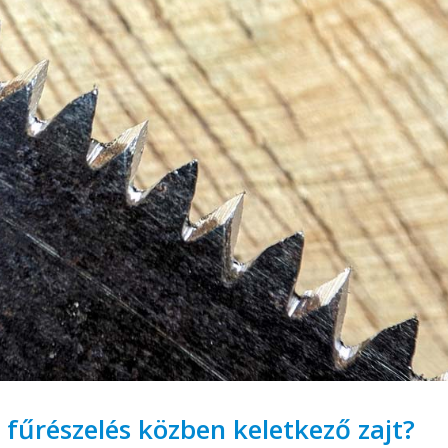
fűrészelés közben keletkező zajt?