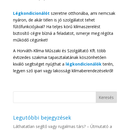
Légkondicionálót
szeretne otthonába, ami nemcsak
nyáron, de akár télen is jó szolgálatot tehet
fűtőfunkciójával? Ha teljes körű klímaszerelést
biztosító cégre bízná a feladatot, ismerje meg régóta
működő cégünket!
A Horváth-Klíma Műszaki és Szolgáltató Kft. több
évtizedes szakmai tapasztalatának köszönhetően
kiváló segítséget nyújthat a
légkondicionálók
terén,
legyen szó ipari vagy lakossági klímaberendezésekről!
Legutóbbi bejegyzések
Láthatatlan segítő vagy rugalmas társ? – Útmutató a