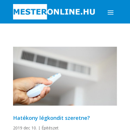
Hatékony légkondit szeretne?
2019 dec 10.
|
Épitészet