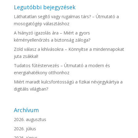
Legutóbbi bejegyzések
Láthatatlan segítő vagy rugalmas társ? – Útmutató a
mosogatógép választáshoz
A hiányzó igazolás ára – Miért a gyors
kéményellenőrzés a biztonság záloga?
Zöld válasz a kihívásokra – Könnyítse a mindennapokat
juta zsákkal!
Tudatos fűtéstervezés – Útmutató a modern és
energiahatékony otthonhoz
Miért maradt kulcsfontosságú a fizikai névjegykártya a
digitális világban?
Archívum
2026. augusztus
2026. július
2026. június