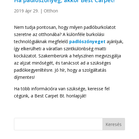
Ha padlószőnyeg, akkor Best Carpet!
2019 ápr 29.
|
Otthon
Nem tudja pontosan, hogy milyen padlóburkolatot
szeretne az otthonába? A különféle burkolási
technológiáknak megfelelő
padlószőnyeget
ajánljuk,
így elkerülheti a váratlan szintkülönbség miatti
kockázatot. Szakemberünk a helyszínen megvizsgálja
az aljzat minőségét, és tanácsot ad a szükséges
padlókiegyenlítésre. Jó hír, hogy a szolgáltatás
díjmentes!
Ha több információra van szüksége, keresse fel
cégünk, a Best Carpet Bt. honlapját!