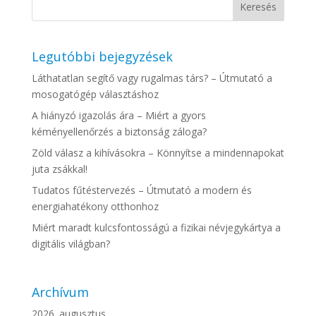
Legutóbbi bejegyzések
Láthatatlan segítő vagy rugalmas társ? – Útmutató a
mosogatógép választáshoz
A hiányzó igazolás ára – Miért a gyors
kéményellenőrzés a biztonság záloga?
Zöld válasz a kihívásokra – Könnyítse a mindennapokat
juta zsákkal!
Tudatos fűtéstervezés – Útmutató a modern és
energiahatékony otthonhoz
Miért maradt kulcsfontosságú a fizikai névjegykártya a
digitális világban?
Archívum
2026. augusztus