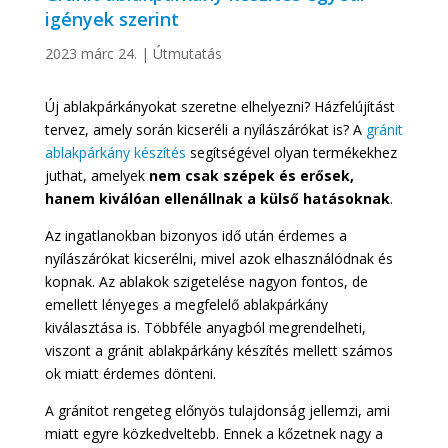
igények szerint
2023 márc 24.
|
Útmutatás
Új ablakpárkányokat szeretne elhelyezni? Házfelújítást
tervez, amely során kicseréli a nyílászárókat is? A
gránit
ablakpárkány készítés
segítségével olyan termékekhez
juthat, amelyek
nem csak szépek és erősek,
hanem kiválóan ellenállnak a külső hatásoknak
.
Az ingatlanokban bizonyos idő után érdemes a
nyílászárókat kicserélni, mivel azok elhasználódnak és
kopnak. Az ablakok szigetelése nagyon fontos, de
emellett lényeges a megfelelő ablakpárkány
kiválasztása is. Többféle anyagból megrendelheti,
viszont a gránit ablakpárkány készítés mellett számos
ok miatt érdemes dönteni.
A gránitot rengeteg előnyös tulajdonság jellemzi, ami
miatt egyre közkedveltebb. Ennek a kőzetnek nagy a