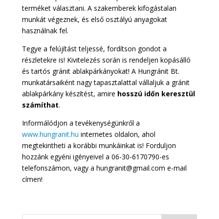
terméket választani. A szakemberek kifogástalan
munkát végeznek, és első osztályú anyagokat
használnak fel.
Tegye a felújítást teljessé, fordítson gondot a
részletekre is! Kivitelezés során is rendeljen kopásálló
és tartós gránit ablakpárkányokat! A Hungránit Bt.
munkatársaiként nagy tapasztalattal vállaljuk a gránit
ablakpárkány készítést, amire
hosszú időn keresztül
számíthat
.
Informálódjon a tevékenységünkről a
www.hungranit.hu
internetes oldalon, ahol
megtekintheti a korábbi munkáinkat is! Forduljon
hozzánk egyéni igényeivel a 06-30-6170790-es
telefonszámon, vagy a hungranit@gmail.com e-mail
címen!