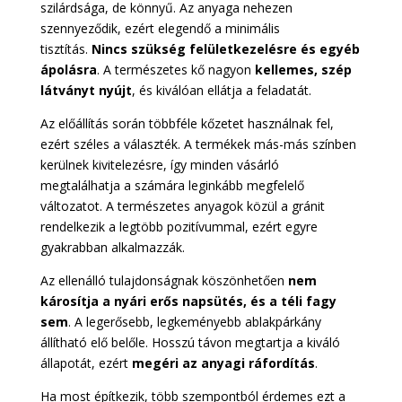
szilárdsága, de könnyű. Az anyaga nehezen
szennyeződik, ezért elegendő a minimális
tisztítás.
Nincs szükség felületkezelésre és egyéb
ápolásra
. A természetes kő nagyon
kellemes, szép
látványt nyújt
, és kiválóan ellátja a feladatát.
Az előállítás során többféle kőzetet használnak fel,
ezért széles a választék. A termékek más-más színben
kerülnek kivitelezésre, így minden vásárló
megtalálhatja a számára leginkább megfelelő
változatot. A természetes anyagok közül a gránit
rendelkezik a legtöbb pozitívummal, ezért egyre
gyakrabban alkalmazzák.
Az ellenálló tulajdonságnak köszönhetően
nem
károsítja a nyári erős napsütés, és a téli fagy
sem
. A legerősebb, legkeményebb ablakpárkány
állítható elő belőle. Hosszú távon megtartja a kiváló
állapotát, ezért
megéri az anyagi ráfordítás
.
Ha most építkezik, több szempontból érdemes ezt a