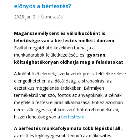
előnyös a bérfestés?
2025 jan 2.
|
Útmutatás
Magánszemélyként és vállalkozóként is
lehetősége van a bérfestés mellett dönteni
.
Ezáltal megbízható kezekben tudhatja a
munkadarabok felületkezelését, és
gyorsan,
költséghatékonyan oldhatja meg a feladatokat
.
A különböző elemek, szerkezetek precíz felületkezelése
elengedhetetlen az időtállóság, a strapabírás, az
esztétikus megjelenés érdekében. Bármilyen
termékekről van szó, fontos az anyagoknak, a célnak
megfelelő festési eljárás alkalmazása. Ehhez azonban
nem szükséges saját korszerű háttérrel rendelkezni,
hiszen lehetőség van a
bérfestésre
.
A bérfestés munkafolyamata több lépésből áll
,
az első és leglényegesebb teendő az előkészítés.