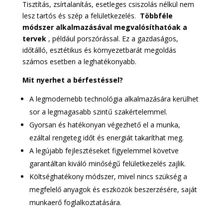
Tisztítás, zsírtalanítás, esetleges csiszolás nélkül nem
lesz tartós és szép a felületkezelés.
Többféle
módszer alkalmazásával megvalósíthatóak a
tervek
, például porszórással. Ez a gazdaságos,
időtálló, esztétikus és környezetbarát megoldás
számos esetben a leghatékonyabb.
Mit nyerhet a bérfestéssel?
A legmodernebb technológia alkalmazására kerülhet
sor a legmagasabb szintű szakértelemmel.
Gyorsan és hatékonyan végezhető el a munka,
ezáltal rengeteg időt és energiát takaríthat meg.
A legújabb fejlesztéseket figyelemmel követve
garantáltan kiváló minőségű felületkezelés zajlik.
Költséghatékony módszer, mivel nincs szükség a
megfelelő anyagok és eszközök beszerzésére, saját
munkaerő foglalkoztatására.