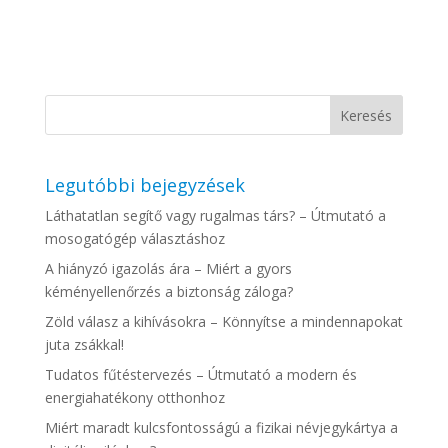
Legutóbbi bejegyzések
Láthatatlan segítő vagy rugalmas társ? – Útmutató a
mosogatógép választáshoz
A hiányzó igazolás ára – Miért a gyors
kéményellenőrzés a biztonság záloga?
Zöld válasz a kihívásokra – Könnyítse a mindennapokat
juta zsákkal!
Tudatos fűtéstervezés – Útmutató a modern és
energiahatékony otthonhoz
Miért maradt kulcsfontosságú a fizikai névjegykártya a