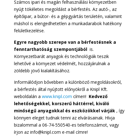
Számos ipari és magán felhasználási környezetben
nyújt tökéletes megoldást a bérfestés. Az autó-, az
építőipar, a bútor- és a gépgyártás területén, valamint
máshol is elengedhetetlen a munkadarabok hatékony
felületkezelése.
Egyre nagyobb szerepe van a bérfestésnek a
fenntarthatóság szempontjából
is.
Környezetbarát anyagok és technológiák teszik
lehetővé a környezet védelmét, hozzájárulnak a
zöldebb jövő kialakításához.
Informálódjon bővebben a különböző megoldásokról,
a bérfestés által nyújtott előnyökről a Knipl Kft.
weboldalán a
www.knipl.com
címen!
Kedvező
lehetőségekkel, korszerű háttérrel, kiváló
minőségű anyagokkal és eszközökkel várják
, így
könnyen eleget tudnak tenni az elvárásainak. Hívja
bizalommal a 06-74-550540-es telefonszámot, vagy
írjon az info@knipl.com e-mail címre!