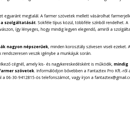
t egyaránt megtalál. A farmer szövetek mellett vásárolhat farmerjel
 a szolgáltatását
. Sokféle típus közül, többféle színből rendelhet. A
vászon, így lényeges, hogy mindig legyen elegendő, amiről a szolgált
uhák nagyon népszerűek
, minden korosztály szívesen viseli ezeket. 
k rendszeresen veszik igénybe a munkájuk során.
delkező cégnél, amely kis- és nagykereskedésként is működik,
mindig
a farmer szövetek
. Informálódjon bővebben a Fantaztex Pro Kft.-ről 
l a 06-30-9412815-ös telefonszámot, vagy írjon a fantaztex@gmail.