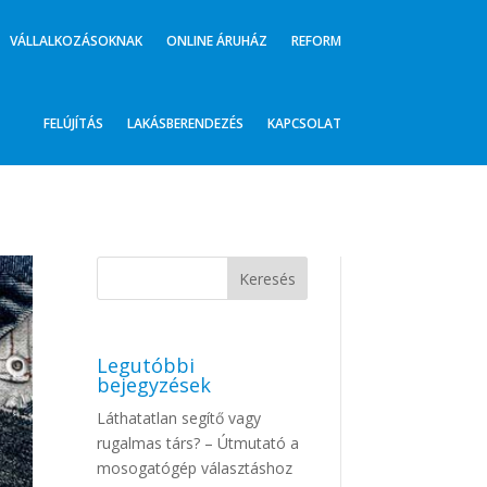
VÁLLALKOZÁSOKNAK
ONLINE ÁRUHÁZ
REFORM
FELÚJÍTÁS
LAKÁSBERENDEZÉS
KAPCSOLAT
Legutóbbi
bejegyzések
Láthatatlan segítő vagy
rugalmas társ? – Útmutató a
mosogatógép választáshoz