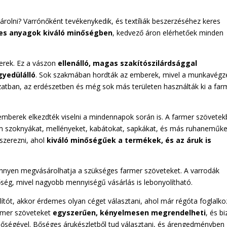
olni? Varrónőként tevékenykedik, és textíliák beszerzéséhez keres
es anyagok kiváló minőségben
, kedvező áron elérhetőek minden
erek. Ez a vászon
ellenálló, magas szakítószilárdsággal
gyedülálló
. Sok szakmában hordták az emberek, mivel a munkavégz
szatban, az erdészetben és még sok más területen használták ki a far
 emberek elkezdték viselni a mindennapok során is. A farmer szövetek
szoknyákat, mellényeket, kabátokat, sapkákat, és más ruhaneműket
eszerezni, ahol
kiváló minőségűek a termékek, és az áruk is
önnyen megvásárolhatja a szükséges farmer szöveteket. A varrodák
tőség, mivel nagyobb mennyiségű vásárlás is lebonyolítható.
ítót, akkor érdemes olyan céget választani, ahol már régóta foglalk
armer szöveteket
egyszerűen, kényelmesen megrendelheti
, és b
nőségével. Bőséges árukészletből tud választani, és árengedményben