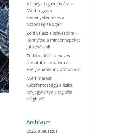
A hiányzó igazolás ára –
Miért a gyors
kéményellenőrzés a
biztonság záloga?
Zöld válasz a kihívásokra –
Könnyítse a mindennapokat
juta zsákkal!
Tudatos fűtéstervezés –
Útmutató a modern és
energiahatékony otthonhoz
Miért maradt
kulcsfontosságú a fizikai
névjegykártya a digitális
világban?
Archívum
2026. augusztus