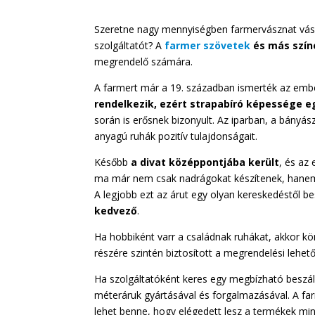
Szeretne nagy mennyiségben farmervásznat vásár
szolgáltatót? A
farmer szövetek
és más szín
megrendelő számára.
A farmert már a 19. században ismerték az emb
rendelkezik, ezért strapabíró képessége e
során is erősnek bizonyult. Az iparban, a bányá
anyagú ruhák pozitív tulajdonságait.
Később
a divat középpontjába került
, és az
ma már nem csak nadrágokat készítenek, hanem 
A legjobb ezt az árut egy olyan kereskedéstől b
kedvező
.
Ha hobbiként varr a családnak ruhákat, akkor k
részére szintén biztosított a megrendelési lehe
Ha szolgáltatóként keres egy megbízható beszáll
méteráruk gyártásával és forgalmazásával. A f
lehet benne, hogy elégedett lesz a termékek mi