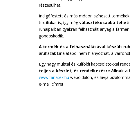
részesülhet.
Indigófestett és más módon színezett termékeke
textíliákat is, így még
választékosabbá teheti
ruhaiparban gyakran felhasznált anyag a farmer 
gondoskodik.
A termék és a felhasználásával készült r
áruházak kínálatából nem hiányozhat, a varrónő
Egy nagy múlttal és külföldi kapcsolatokkal ren
teljes a készlet, és rendelkezésre állnak 
www.fanatex.hu
weboldalon, és hívja bizalomma
e-mail címre!