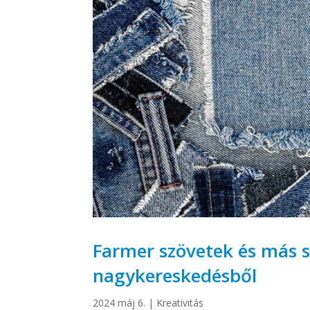
Farmer szövetek és más sz
nagykereskedésből
2024 máj 6.
|
Kreativitás