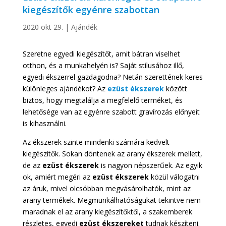
kiegészítők egyénre szabottan
2020 okt 29.
|
Ajándék
Szeretne egyedi kiegészítőt, amit bátran viselhet
otthon, és a munkahelyén is? Saját stílusához illő,
egyedi ékszerrel gazdagodna? Netán szerettének keres
különleges ajándékot? Az
ezüst ékszerek
között
biztos, hogy megtalálja a megfelelő terméket, és
lehetősége van az egyénre szabott gravírozás előnyeit
is kihasználni.
Az ékszerek szinte mindenki számára kedvelt
kiegészítők. Sokan döntenek az arany ékszerek mellett,
de az
ezüst ékszerek
is nagyon népszerűek. Az egyik
ok, amiért megéri az
ezüst ékszerek
közül válogatni
az áruk, mivel olcsóbban megvásárolhatók, mint az
arany termékek. Megmunkálhatóságukat tekintve nem
maradnak el az arany kiegészítőktől, a szakemberek
részletes, egyedi
ezüst ékszereket
tudnak készíteni.