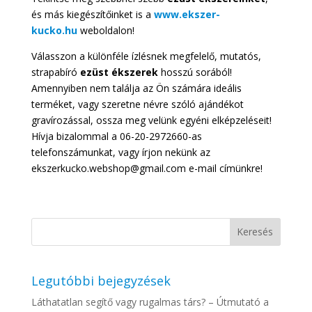
és más kiegészítőinket is a
www.ekszer-
kucko.hu
weboldalon!
Válasszon a különféle ízlésnek megfelelő, mutatós,
strapabíró
ezüst ékszerek
hosszú sorából!
Amennyiben nem találja az Ön számára ideális
terméket, vagy szeretne névre szóló ajándékot
gravírozással, ossza meg velünk egyéni elképzeléseit!
Hívja bizalommal a 06-20-2972660-as
telefonszámunkat, vagy írjon nekünk az
ekszerkucko.webshop@gmail.com e-mail címünkre!
Legutóbbi bejegyzések
Láthatatlan segítő vagy rugalmas társ? – Útmutató a