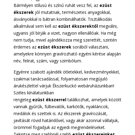
Bármilyen stílusú és színű ruhát vesz fel, az
ezüst
ékszerek
jól mutatnak, természetes anyagokkal,
ásványokkal is bátran kombinálhatók. Tisztálkodás
alkalmával sem kell az
ezüst ékszerektől
megválni,
ugyanis jól bírják a vizet, nagyon ellenállóak. Ha még
nem tudja, mivel ajándékozza meg szerettét, szintén
érdemes az
ezüst ékszerek
sorából választani,
amelyekre könnyen gravírozható egyéni kérése alapján
név, felirat, szám, vagy szimbólum.
Egyénre szabott ajándék ötletekkel, kedvezményekkel,
szakmai tanácsadással, folyamatosan megújuló
árukészlettel várjuk Ékszerkuckó webáruházunkban!
Széles kínálatunkban
rengeteg
ezüst
ékszerrel
találkozhat, amelyek között
vannak gyűrűk, fülbevalók, karkötők, nyakláncok,
medálok és szettek is. Az ékszerek gravírozását,
javítását rövid határidővel, vagy akár azonnal vállaljuk,
örömmel fogadjuk az egyedi megrendeléseket.
Tekintse meg szebbnél szebb
ezüst ékszereinket
,