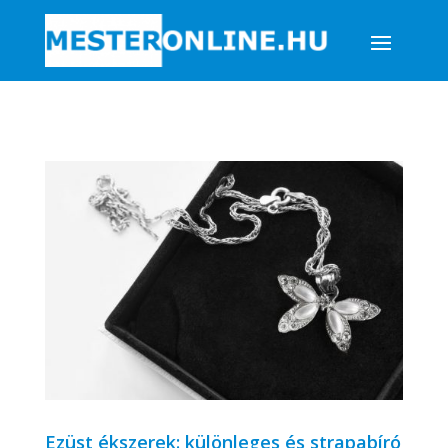
Ezüst ékszerek: különleges és strapabíró