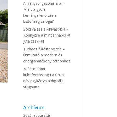
A hiányzó igazolás ára –
Miért a gyors
kéményellenőrzés a
biztonság záloga?
Zöld válasz a kihívásokra –
Könnyítse a mindennapokat
juta zsákkal!
Tudatos fűtéstervezés –
Útmutató a modern és
energiahatékony otthonhoz
Miért maradt
kulcsfontosságú a fizikai
névjegykártya a digitális
világban?
Archívum
2026. augusztus