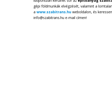
időpontban kerülhet sor az
építőanyag szállít
gépi földmunkák elvégzését, valamint a lomtalan
a
www.szabitrans.hu
weboldalon, és keressen
info@szabitrans.hu e-mail címen!