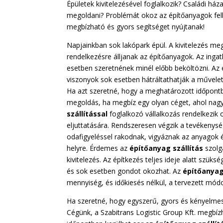
Épületek kivitelezésével foglalkozik? Családi ház
megoldani? Problémát okoz az építőanyagok felh
megbízható és gyors segítséget nyújtanak!
Napjainkban sok lakópark épül. A kivitelezés m
rendelkezésre álljanak az építőanyagok. Az inga
esetben szeretnének minél előbb beköltözni. Az 
viszonyok sok esetben hátráltathatják a művele
Ha azt szeretné, hogy a meghatározott időpontb
megoldás, ha megbíz egy olyan céget, ahol nagy ta
szállítással
foglalkozó vállalkozás rendelkezi
eljuttatására. Rendszeresen végzik a tevékenysé
odafigyeléssel rakodnak, vigyáznak az anyagok é
helyre. Érdemes az
építőanyag szállítás
szolg
kivitelezés. Az építkezés teljes ideje alatt szü
és sok esetben gondot okozhat. Az
építőanyag 
mennyiség, és időkiesés nélkül, a tervezett mód
Ha szeretné, hogy egyszerű, gyors és kényelme
Cégünk, a Szabitrans Logistic Group Kft. megbí