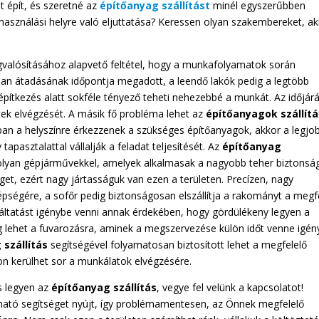
at épít, és szeretné az
építőanyag szállítást
minél egyszerűbben
asználási helyre való eljuttatása? Keressen olyan szakembereket, ak
egvalósításához alapvető feltétel, hogy a munkafolyamatok során
tlan átadásának időpontja megadott, a leendő lakók pedig a legtöbb
építkezés alatt sokféle tényező teheti nehezebbé a munkát. Az időjárá
tek elvégzését. A másik fő probléma lehet az
építőanyagok szállít
an a helyszínre érkezzenek a szükséges építőanyagok, akkor a legjo
pasztalattal vállalják a feladat teljesítését. Az
építőanyag
k olyan gépjárművekkel, amelyek alkalmasak a nagyobb teher biztonsá
get, ezért nagy jártasságuk van ezen a területen. Precízen, nagy
pségére, a sofőr pedig biztonságosan elszállítja a rakományt a megf
áltatást igénybe venni annak érdekében, hogy gördülékeny legyen a
kség lehet a fuvarozásra, aminek a megszervezése külön időt venne igén
szállítás
segítségével folyamatosan biztosított lehet a megfelelő
on kerülhet sor a munkálatok elvégzésére.
s legyen az
építőanyag szállítás
, vegye fel velünk a kapcsolatot!
zható segítséget nyújt, így problémamentesen, az Önnek megfelelő