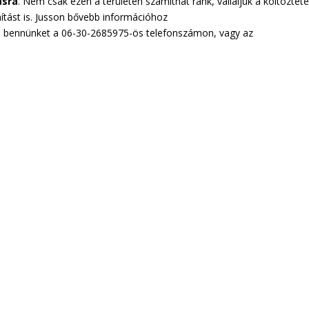
ásra
. Nem csak ezen a területen számíthat ránk, vállaljuk a költözteté
ítást is. Jusson bővebb információhoz
 bennünket a 06-30-2685975-ös telefonszámon, vagy az