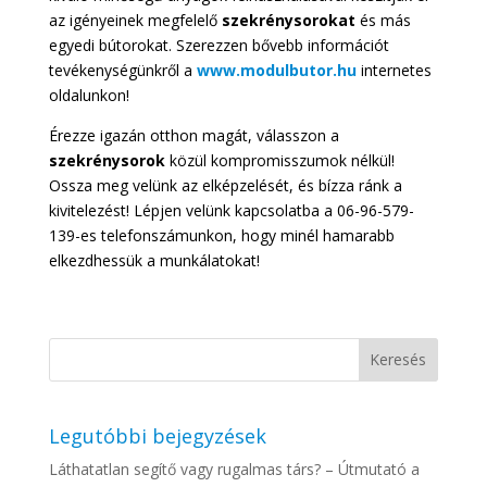
az igényeinek megfelelő
szekrénysorokat
és más
egyedi bútorokat. Szerezzen bővebb információt
tevékenységünkről a
www.modulbutor.hu
internetes
oldalunkon!
Érezze igazán otthon magát, válasszon a
szekrénysorok
közül kompromisszumok nélkül!
Ossza meg velünk az elképzelését, és bízza ránk a
kivitelezést! Lépjen velünk kapcsolatba a 06-96-579-
139-es telefonszámunkon, hogy minél hamarabb
elkezdhessük a munkálatokat!
Legutóbbi bejegyzések
Láthatatlan segítő vagy rugalmas társ? – Útmutató a