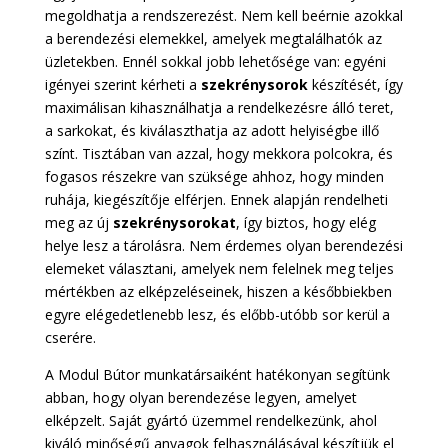
megoldhatja a rendszerezést. Nem kell beérnie azokkal
a berendezési elemekkel, amelyek megtalálhatók az
üzletekben. Ennél sokkal jobb lehetősége van: egyéni
igényei szerint kérheti a
szekrénysorok
készítését, így
maximálisan kihasználhatja a rendelkezésre álló teret,
a sarkokat, és kiválaszthatja az adott helyiségbe illő
színt. Tisztában van azzal, hogy mekkora polcokra, és
fogasos részekre van szüksége ahhoz, hogy minden
ruhája, kiegészítője elférjen. Ennek alapján rendelheti
meg az új
szekrénysorokat
, így biztos, hogy elég
helye lesz a tárolásra. Nem érdemes olyan berendezési
elemeket választani, amelyek nem felelnek meg teljes
mértékben az elképzeléseinek, hiszen a későbbiekben
egyre elégedetlenebb lesz, és előbb-utóbb sor kerül a
cserére.
A Modul Bútor munkatársaiként hatékonyan segítünk
abban, hogy olyan berendezése legyen, amelyet
elképzelt. Saját gyártó üzemmel rendelkezünk, ahol
kiváló minőségű anyagok felhasználásával készítjük el