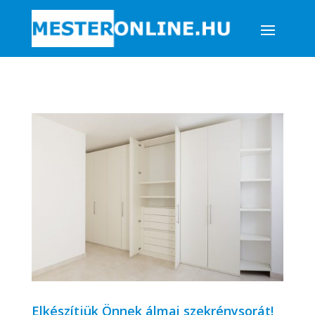
Elkészítjük Önnek álmai szekrénysorát!