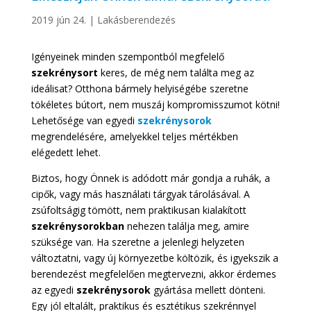
2019 jún 24.
|
Lakásberendezés
Igényeinek minden szempontból megfelelő
szekrénysort
keres, de még nem találta meg az
ideálisat? Otthona bármely helyiségébe szeretne
tökéletes bútort, nem muszáj kompromisszumot kötni!
Lehetősége van egyedi
szekrénysorok
megrendelésére, amelyekkel teljes mértékben
elégedett lehet.
Biztos, hogy Önnek is adódott már gondja a ruhák, a
cipők, vagy más használati tárgyak tárolásával. A
zsúfoltságig tömött, nem praktikusan kialakított
szekrénysorokban
nehezen találja meg, amire
szüksége van. Ha szeretne a jelenlegi helyzeten
változtatni, vagy új környezetbe költözik, és igyekszik a
berendezést megfelelően megtervezni, akkor érdemes
az egyedi
szekrénysorok
gyártása mellett dönteni.
Egy jól eltalált, praktikus és esztétikus szekrénnyel