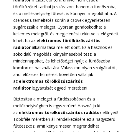
törölközőket tarthatja szárazon, hanem a fürdőszoba,
és a mellékhelyiség fűtését is könnyen megoldhatja. A
csendes üzemeltetés során a csövek egyenletesen
sugározzák a meleget. Gyorsan gondoskodhat a
kellemes melegről, és megjelenést tekintve is elégedett
lehet, ha az
elektromos törölközőszárítós
radiátor
alkalmazása mellett dönt. Ez a hasznos és
sokoldalú megoldás kényelmesebbé teszi a
mindennapokat, és lehetőséget nyújt a fürdőszoba
komfortos használatára. Válasszon olyan szolgáltatót,
ahol előzetes felmérést követően vállalják
az
elektromos törölközőszárítós
radiátor
legyártását egyedi méretben!
Biztosítsa a meleget a fürdőszobában és a
mellékhelyiségben is egyszerűen! Használja ki
az
elektromos törölközőszárítós radiátor
előnyeit!
Többféle méretben áll rendelkezésére ez a nagyszerű
fűtőeszköz, amit kényelmesen megrendelhet