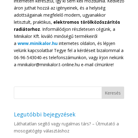
interneten keresztül, így ki sem kell mozdulnia. Kedvező
áron juthat hozzá az igényeinek, és a helyiség
adottságainak megfelelő modern, ugyanakkor
letisztult, praktikus,
elektromos törölközőszárítós
radiátorhoz
.
Informálódjon részletesen cégünk, a
Minikalor Kft. kiváló minőségű termékeiről
a
www.minikalor.hu
internetes oldalon, és lépjen
velünk kapcsolatba! Tegye fel a kérdéseit bizalommal a
06-96-543040-es telefonszámunkon, vagy írjon nekünk
a minikalor@minikalor.t-online.hu e-mail címünkre!
Legutóbbi bejegyzések
Láthatatlan segítő vagy rugalmas társ? – Útmutató a
mosogatógép választáshoz