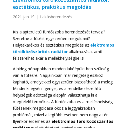
esztétikus, praktikus megoldás
2021 jan 19.
|
Lakásberendezés
Kis alapterületű fürdőszoba berendezését tervezi?
Szeretné a fűtést egyszerűen megoldani?
Helytakarékos és esztétikus megoldás az
elektromos
törölközőszárítós radiátor
alkalmazása, amit
felszerelhet akár a mellékhelyiségbe is!
A hideg hónapokban minden lakóépületben szükség
van a fűtésre. Napjainkban már rengeteg eszköz
kapható, amelyekkel egyszerűen biztosítható a meleg.
Mindenki egyéni igényei, és a rendelkezésre álló
helyiségek adottsága alapján választhatja ki a
megfelelő terméket. A fürdőszoba és a mellékhelyiség
fűtésének megoldása okoz a leggyakrabban
problémát, mivel a legtöbb esetben nem nagy a tér.
Ilyenkor érdemes az
elektromos törölközőszárítós
radiátor
mellett dönteni, amivel nem csak a