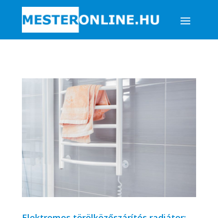
Elektromos törölközőszárítós radiátor: