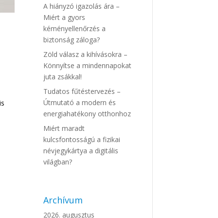
A hiányzó igazolás ára –
Miért a gyors
kéményellenőrzés a
biztonság záloga?
Zöld válasz a kihívásokra –
Könnyítse a mindennapokat
juta zsákkal!
Tudatos fűtéstervezés –
Útmutató a modern és
is
energiahatékony otthonhoz
Miért maradt
kulcsfontosságú a fizikai
névjegykártya a digitális
világban?
Archívum
2026. augusztus