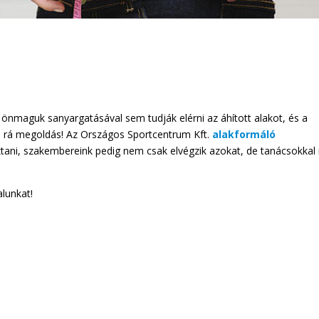
önmaguk sanyargatásával sem tudják elérni az áhított alakot, és a
n rá megoldás! Az Országos Sportcentrum Kft.
alakformáló
ztani, szakembereink pedig nem csak elvégzik azokat, de tanácsokkal 
alunkat!