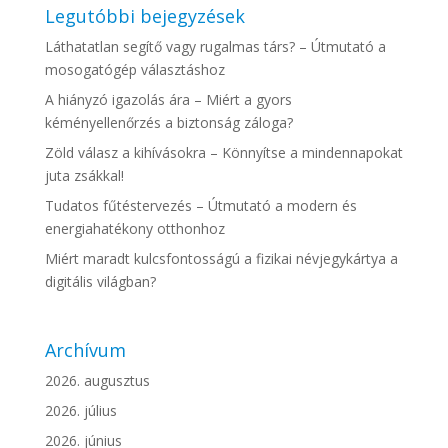
Legutóbbi bejegyzések
Láthatatlan segítő vagy rugalmas társ? – Útmutató a
mosogatógép választáshoz
A hiányzó igazolás ára – Miért a gyors
kéményellenőrzés a biztonság záloga?
Zöld válasz a kihívásokra – Könnyítse a mindennapokat
juta zsákkal!
Tudatos fűtéstervezés – Útmutató a modern és
energiahatékony otthonhoz
Miért maradt kulcsfontosságú a fizikai névjegykártya a
digitális világban?
Archívum
2026. augusztus
2026. július
2026. június