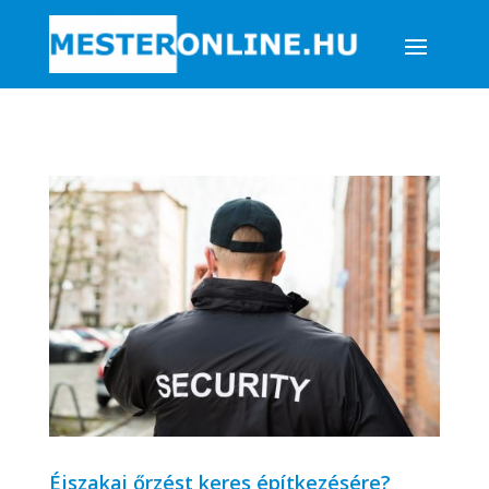
Éjszakai őrzést keres építkezésére?