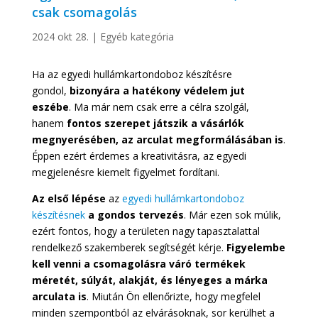
csak csomagolás
2024 okt 28.
|
Egyéb kategória
Ha az egyedi hullámkartondoboz készítésre
gondol,
bizonyára a hatékony védelem jut
eszébe
. Ma már nem csak erre a célra szolgál,
hanem
fontos szerepet játszik a vásárlók
megnyerésében, az arculat megformálásában is
.
Éppen ezért érdemes a kreativitásra, az egyedi
megjelenésre kiemelt figyelmet fordítani.
Az első lépése
az
egyedi hullámkartondoboz
készítésnek
a gondos tervezés
. Már ezen sok múlik,
ezért fontos, hogy a területen nagy tapasztalattal
rendelkező szakemberek segítségét kérje.
Figyelembe
kell venni a csomagolásra váró termékek
méretét, súlyát, alakját, és lényeges a márka
arculata is
. Miután Ön ellenőrizte, hogy megfelel
minden szempontból az elvárásoknak, sor kerülhet a