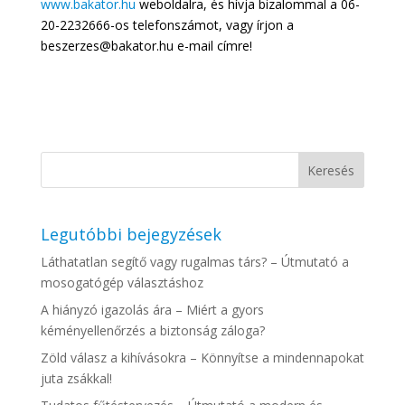
www.bakator.hu
weboldalra, és hívja bizalommal a 06-
20-2232666-os telefonszámot, vagy írjon a
beszerzes@bakator.hu e-mail címre!
Legutóbbi bejegyzések
Láthatatlan segítő vagy rugalmas társ? – Útmutató a
mosogatógép választáshoz
A hiányzó igazolás ára – Miért a gyors
kéményellenőrzés a biztonság záloga?
Zöld válasz a kihívásokra – Könnyítse a mindennapokat
juta zsákkal!