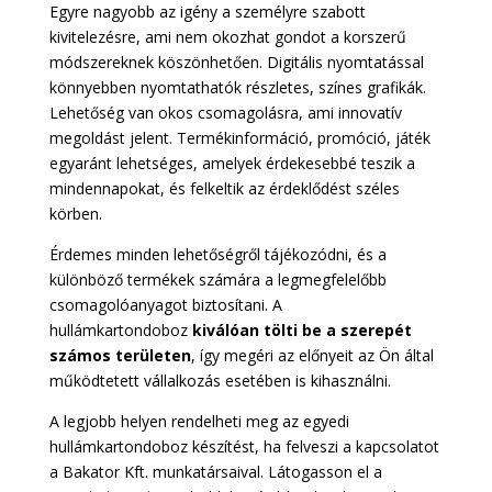
Egyre nagyobb az igény a személyre szabott
kivitelezésre, ami nem okozhat gondot a korszerű
módszereknek köszönhetően. Digitális nyomtatással
könnyebben nyomtathatók részletes, színes grafikák.
Lehetőség van okos csomagolásra, ami innovatív
megoldást jelent. Termékinformáció, promóció, játék
egyaránt lehetséges, amelyek érdekesebbé teszik a
mindennapokat, és felkeltik az érdeklődést széles
körben.
Érdemes minden lehetőségről tájékozódni, és a
különböző termékek számára a legmegfelelőbb
csomagolóanyagot biztosítani. A
hullámkartondoboz
kiválóan tölti be a szerepét
számos területen
, így megéri az előnyeit az Ön által
működtetett vállalkozás esetében is kihasználni.
A legjobb helyen rendelheti meg az egyedi
hullámkartondoboz készítést, ha felveszi a kapcsolatot
a Bakator Kft. munkatársaival. Látogasson el a