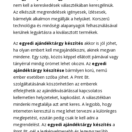
nem kell a kereskedések választékában keresgélniük.
Az elkészült megrendelések igényesek, ízlésesek,
bármelyik alkalmon megállják a helyüket. Korszerű
technológia és minőségi alapanyagok felhasználásával
kerülnek legyártásra a kiválasztott termékek.
Az
egyedi ajándéktárgy készítés
akkor is jól jöhet,
ha olyan embert kell megajándékozni, akinek megvan
mindene. Egy szép, közös képpel ellátott párnával vagy
tányérral mindig örömet lehet okozni. Az
egyedi
ajándéktárgy készítése
bármilyen korú, nemű
ember esetében szóba jöhet. A Print Bt.
szolgáltatásának köszönhetően az emberek
elfelejthetik az ajándékvásárlással kapcsolatos
kellemetlen helyzeteket, kapkodást. A választékban
mindenki megtalálja azt amit keres. A legjobb, hogy
interneten keresztül is meg lehet tervezni a különleges
meglepetést, ezután pedig csak le kell adni a
megrendelést. Az
egyedi ajándéktárgy készítés
a
Print Bt.-nél a legkényelmesebb és legegyszerűbb.