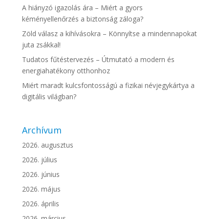
A hiányzó igazolás ára – Miért a gyors
kéményellenőrzés a biztonság záloga?
Zöld válasz a kihívásokra – Könnyítse a mindennapokat
juta zsákkal!
Tudatos fűtéstervezés – Útmutató a modern és
energiahatékony otthonhoz
Miért maradt kulcsfontosságú a fizikai névjegykártya a
digitális világban?
Archívum
2026. augusztus
2026. július
2026. június
2026. május
2026. április
2026. március