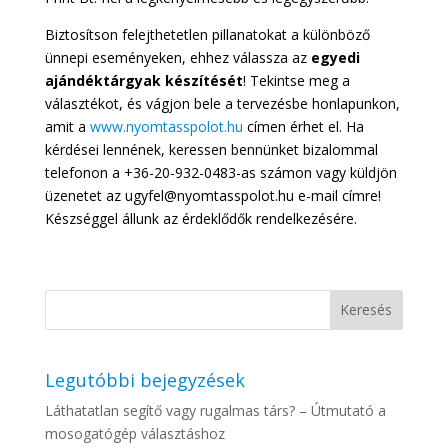
Biztosítson felejthetetlen pillanatokat a különböző
ünnepi eseményeken, ehhez válassza az
egyedi
ajándéktárgyak készítését
! Tekintse meg a
választékot, és vágjon bele a tervezésbe honlapunkon,
amit a
www.nyomtasspolot.hu
címen érhet el. Ha
kérdései lennének, keressen bennünket bizalommal
telefonon a +36-20-932-0483-as számon vagy küldjön
üzenetet az ugyfel@nyomtasspolot.hu e-mail címre!
Készséggel állunk az érdeklődők rendelkezésére.
Legutóbbi bejegyzések
Láthatatlan segítő vagy rugalmas társ? – Útmutató a
mosogatógép választáshoz