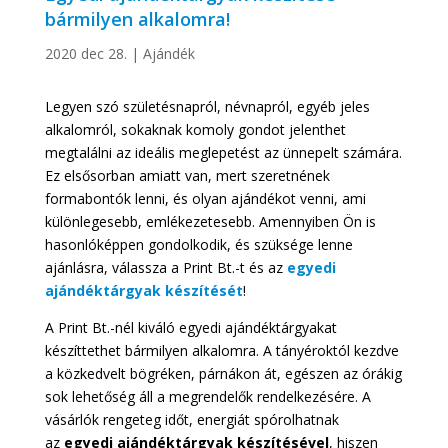
bármilyen alkalomra!
2020 dec 28.
|
Ajándék
Legyen szó születésnapról, névnapról, egyéb jeles
alkalomról, sokaknak komoly gondot jelenthet
megtalálni az ideális meglepetést az ünnepelt számára.
Ez elsősorban amiatt van, mert szeretnének
formabontók lenni, és olyan ajándékot venni, ami
különlegesebb, emlékezetesebb. Amennyiben Ön is
hasonlóképpen gondolkodik, és szüksége lenne
ajánlásra, válassza a Print Bt.-t és az
egyedi
ajándéktárgyak készítését
!
A Print Bt.-nél kiváló egyedi ajándéktárgyakat
készíttethet bármilyen alkalomra. A tányéroktól kezdve
a közkedvelt bögréken, párnákon át, egészen az órákig
sok lehetőség áll a megrendelők rendelkezésére. A
vásárlók rengeteg időt, energiát spórolhatnak
az
egyedi ajándéktárgyak készítésével
, hiszen