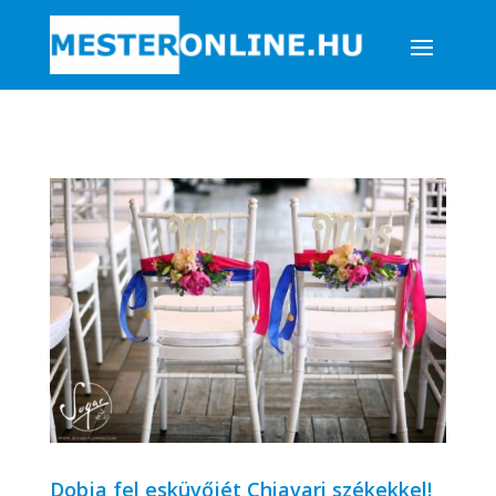
Dobja fel esküvőjét Chiavari székekkel!