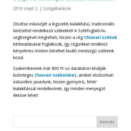
2019 szept 2.
|
Szolgáltatások
Díszítse esküvőjét a legszebb kialakítású, tradicionális
kinézettel rendelkező székekkel! A Székfoglaló.hu
segítségével megteheti, hiszen a cég
Chiavari székek
bérbeadásával foglalkozik, így cégünkkel rendkívül
kényelmes módon bérelhet kiváló minőségű székeink
közül.
Szakembereink már 800 Ft-os darabáron kínálják
különleges
Chiavari székeinket
, amiket elsősorban
esküvőkre javaslunk, hiszen gyönyörű, fehér
kialakítással rendelkeznek, így minden menyegző
ékköve lehet!