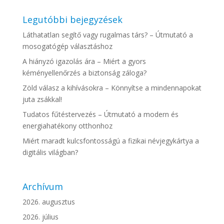
Legutóbbi bejegyzések
Láthatatlan segítő vagy rugalmas társ? – Útmutató a
mosogatógép választáshoz
A hiányzó igazolás ára – Miért a gyors
kéményellenőrzés a biztonság záloga?
Zöld válasz a kihívásokra – Könnyítse a mindennapokat
juta zsákkal!
Tudatos fűtéstervezés – Útmutató a modern és
energiahatékony otthonhoz
Miért maradt kulcsfontosságú a fizikai névjegykártya a
digitális világban?
Archívum
2026. augusztus
2026. július