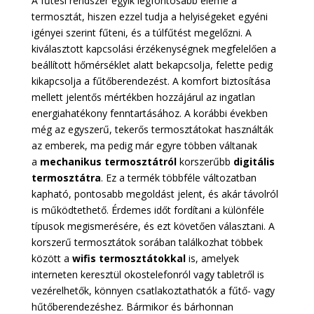
A fűtési rendszer egyik legfontosabb eleme a
termosztát, hiszen ezzel tudja a helyiségeket egyéni
igényei szerint fűteni, és a túlfűtést megelőzni. A
kiválasztott kapcsolási érzékenységnek megfelelően a
beállított hőmérséklet alatt bekapcsolja, felette pedig
kikapcsolja a fűtőberendezést. A komfort biztosítása
mellett jelentős mértékben hozzájárul az ingatlan
energiahatékony fenntartásához. A korábbi években
még az egyszerű, tekerős termosztátokat használták
az emberek, ma pedig már egyre többen váltanak
a
mechanikus termosztátról
korszerűbb
digitális
termosztátra
. Ez a termék többféle változatban
kapható, pontosabb megoldást jelent, és akár távolról
is működtethető. Érdemes időt fordítani a különféle
típusok megismerésére, és ezt követően választani. A
korszerű termosztátok sorában találkozhat többek
között a
wifis termosztátokkal
is, amelyek
interneten keresztül okostelefonról vagy tabletről is
vezérelhetők, könnyen csatlakoztathatók a fűtő- vagy
hűtőberendezéshez. Bármikor és bárhonnan