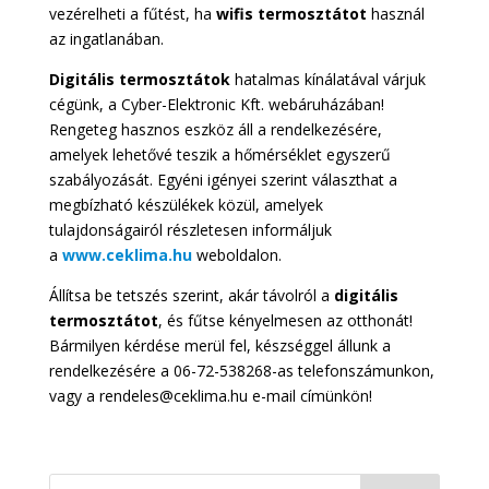
vezérelheti a fűtést, ha
wifis termosztátot
használ
az ingatlanában.
Digitális termosztátok
hatalmas kínálatával várjuk
cégünk, a Cyber-Elektronic Kft. webáruházában!
Rengeteg hasznos eszköz áll a rendelkezésére,
amelyek lehetővé teszik a hőmérséklet egyszerű
szabályozását. Egyéni igényei szerint választhat a
megbízható készülékek közül, amelyek
tulajdonságairól részletesen informáljuk
a
www.ceklima.hu
weboldalon.
Állítsa be tetszés szerint, akár távolról a
digitális
termosztátot
, és fűtse kényelmesen az otthonát!
Bármilyen kérdése merül fel, készséggel állunk a
rendelkezésére a 06-72-538268-as telefonszámunkon,
vagy a rendeles@ceklima.hu e-mail címünkön!