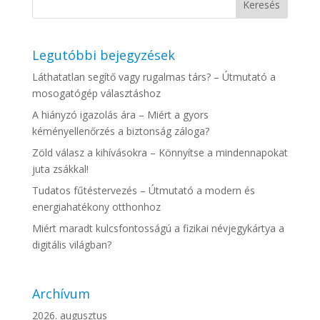
Legutóbbi bejegyzések
Láthatatlan segítő vagy rugalmas társ? – Útmutató a
mosogatógép választáshoz
A hiányzó igazolás ára – Miért a gyors
kéményellenőrzés a biztonság záloga?
Zöld válasz a kihívásokra – Könnyítse a mindennapokat
juta zsákkal!
Tudatos fűtéstervezés – Útmutató a modern és
energiahatékony otthonhoz
Miért maradt kulcsfontosságú a fizikai névjegykártya a
digitális világban?
Archívum
2026. augusztus