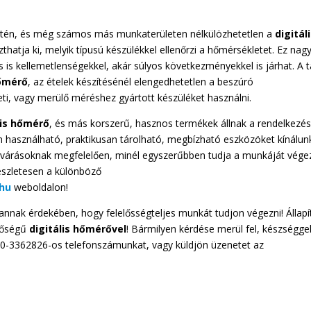
ületén, és még számos más munkaterületen nélkülözhetetlen a
digitál
thatja ki, melyik típusú készülékkel ellenőrzi a hőmérsékletet. Ez nag
s is kellemetlenségekkel, akár súlyos következményekkel is járhat. A t
őmérő
, az ételek készítésénél elengedhetetlen a beszúró
ti, vagy merülő méréshez gyártott készüléket használni.
is
hőmérő
, és más korszerű, hasznos termékek állnak a rendelkezé
 használható, praktikusan tárolható, megbízható eszközöket kínálun
lvárásoknak megfelelően, minél egyszerűbben tudja a munkáját végez
észletesen a különböző
hu
weboldalon!
nnak érdekében, hogy felelősségteljes munkát tudjon végezni! Állapí
inőségű
digitális
hőmérővel
! Bármilyen kérdése merül fel, készségge
-20-3362826-os telefonszámunkat, vagy küldjön üzenetet az