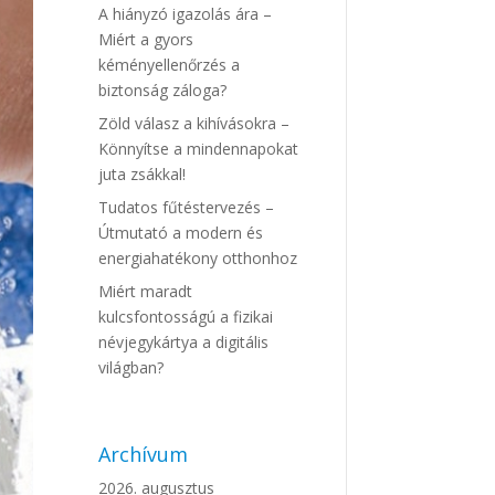
A hiányzó igazolás ára –
Miért a gyors
kéményellenőrzés a
biztonság záloga?
Zöld válasz a kihívásokra –
Könnyítse a mindennapokat
juta zsákkal!
Tudatos fűtéstervezés –
Útmutató a modern és
energiahatékony otthonhoz
Miért maradt
kulcsfontosságú a fizikai
névjegykártya a digitális
világban?
Archívum
2026. augusztus