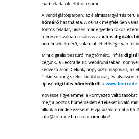
ipari feladatok ellátása során.
A vendéglátóiparban, az élelmiszergyártás ter
hőmérő
használata. A célnak megfelelően válasz
fontos feladat, hiszen már egyetlen fokos eltéré
mérésre kiválóan alkalmas az infrás
digitális
h
hőmérsékletmérő, valamint lehetősége van felüle
Mini digitális beszúró maghőmérő, infrás
digitál
cégünk, a Leotrade Bt. webáruházában. Könnyen
kedvező áron. Célunk, hogy biztonságosan, az e
Tekintse meg széles kínálatunkat, és olvasson r
típusú
digitális
hőmérőkről
a
www.leotrade.
Kövesse figyelemmel a környezeti változásokat a
meg a pontos hőmérsékleti értékeket kiváló m
állunk a rendelkezésére! Hívja bizalommal a 06
info@leotrade.hu e-mail címünkre!