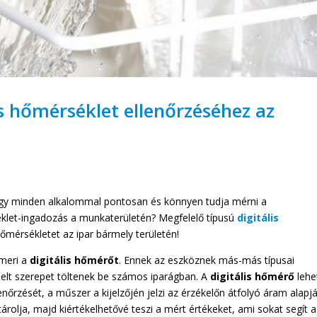
s hőmérséklet ellenőrzéséhez az
gy minden alkalommal pontosan és könnyen tudja mérni a
klet-ingadozás a munkaterületén? Megfelelő típusú
digitális
őmérsékletet az ipar bármely területén!
smeri a
digitális
hőmérőt
. Ennek az eszköznek más-más típusai
lt szerepet töltenek be számos iparágban. A
digitális
hőmérő
lehe
nőrzését, a műszer a kijelzőjén jelzi az érzékelőn átfolyó áram alapj
tárolja, majd kiértékelhetővé teszi a mért értékeket, ami sokat segít 