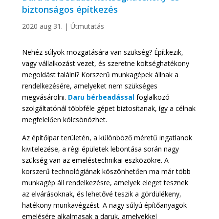
biztonságos építkezés
2020 aug 31.
|
Útmutatás
Nehéz súlyok mozgatására van szükség? Építkezik,
vagy vállalkozást vezet, és szeretne költséghatékony
megoldást találni? Korszerű munkagépek állnak a
rendelkezésére, amelyeket nem szükséges
megvásárolni.
Daru
bérbeadással
foglalkozó
szolgáltatónál többféle gépet biztosítanak, így a célnak
megfelelően kölcsönözhet.
Az építőipar területén, a különböző méretű ingatlanok
kivitelezése, a régi épületek lebontása során nagy
szükség van az emeléstechnikai eszközökre. A
korszerű technológiának köszönhetően ma már több
munkagép áll rendelkezésre, amelyek eleget tesznek
az elvárásoknak, és lehetővé teszik a gördülékeny,
hatékony munkavégzést. A nagy súlyú építőanyagok
emelésére alkalmasak a daruk, amelyekkel