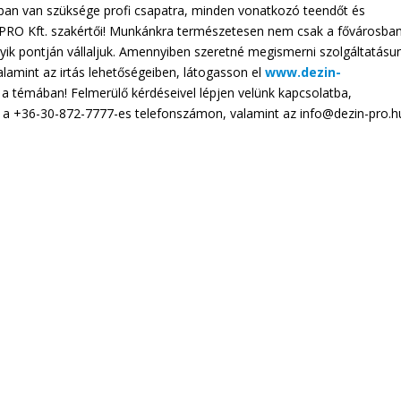
ában van szüksége profi csapatra, minden vonatkozó teendőt és
PRO Kft. szakértői! Munkánkra természetesen nem csak a fővárosba
ik pontján vállaljuk. Amennyiben szeretné megismerni szolgáltatásu
alamint az irtás lehetőségeiben, látogasson el
www.dezin-
 témában! Felmerülő kérdéseivel lépjen velünk kapcsolatba,
e a +36-30-872-7777-es telefonszámon, valamint az info@dezin-pro.h