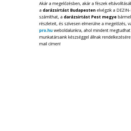
Akár a megelőzésben, akár a fészek eltávolítás
a
darázsirtást Budapesten
elvégzik a DEZIN-
számíthat, a
darázsirtást Pest megye
bármely
részleteit, és szívesen elmerülne a megelőzés, v
pro.hu
weboldalunkra, ahol mindent megtudhat a
munkatársaink készséggel állnak rendelkezésér
mail címen!