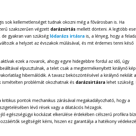
is sok kellemetlenséget tudnak okozni még a fővárosban is. Ha
szerű szakszerűen végzett
darázsirtás
mellett dönteni. A legtöbb es
t, de gyakran van szükség
lódarázs irtásra
is, a lényeg, hogy a felad
ltozik a helyzet az évszakok múlásával, és mit érdemes tenni késő
ktívak ezek a rovarok, ahogy egyre hidegebbre fordul az idő, úgy
eálltával elpusztulnak, a telet csak a megtermékenyített királynő ké
korlatilag hibernálódik. A tavasz beköszöntésével a királynő nekilát 
rok ismételten problémát okozhatnak és
darázsirtásra
lehet szükség. 
 a kritikus pontok mechanikus zárásával megakadályozható, hogy a
 szigetelésében lévő rések vagy a dilatációs hézagok.
lő egészségügyi kockázat elkerülése érdekében célszerű profikra bízn
zzáértők segítségét kérni, hiszen ez garantálja a hatékony védekezé