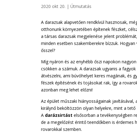
2020 okt 20.
|
Útmutatás
A darazsak alapvetően rendkívül hasznosak, még
otthonunk környezetében építenek fészket, cél
a társas darazsak megjelenése jelent problémá
minden esetben szakemberekre bízzuk. Hogyan vá
ősszel?
Míg nyáron és az enyhébb őszi napokon nagyon a
csökken a számuk. A darazsak ugyanis a fagyok b
átvészelni, ami búvóhelyet keres magának, és gya
fészek építésének és tojásokat rak, így a rova
azonban meg lehet előzni!
Az épület műszaki hiányosságainak javításával,
királynő beköltözzön olyan helyekre, mint a tető
A
darázsirtást
elsősorban a tevékenységben rej
de a megelőzést érintő teendőkben is érdemes ho
rovarokkal szemben.