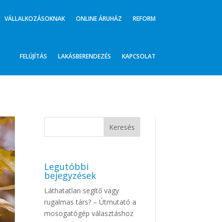
VÁLLALKOZÁSOKNAK
ONLINE ÁRUHÁZ
REFORM
FELÚJÍTÁS
LAKÁSBERENDEZÉS
KAPCSOLAT
Legutóbbi
bejegyzések
Láthatatlan segítő vagy
rugalmas társ? – Útmutató a
mosogatógép választáshoz