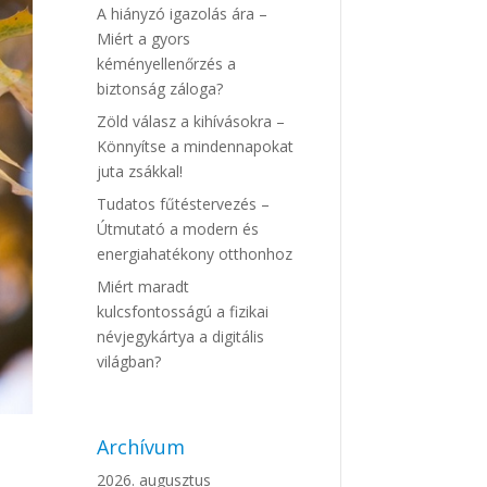
A hiányzó igazolás ára –
Miért a gyors
kéményellenőrzés a
biztonság záloga?
Zöld válasz a kihívásokra –
Könnyítse a mindennapokat
juta zsákkal!
Tudatos fűtéstervezés –
Útmutató a modern és
energiahatékony otthonhoz
Miért maradt
kulcsfontosságú a fizikai
névjegykártya a digitális
világban?
Archívum
2026. augusztus