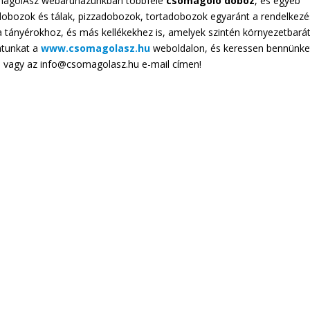
omagolÁsz webáruházunkban többféle
csomagoló doboz
, és egyéb
s dobozok és tálak, pizzadobozok, tortadobozok egyaránt a rendelkez
a tányérokhoz, és más kellékekhez is, amelyek szintén környezetbará
atunkat a
www.csomagolasz.hu
weboldalon, és keressen bennünke
 vagy az info@csomagolasz.hu e-mail címen!