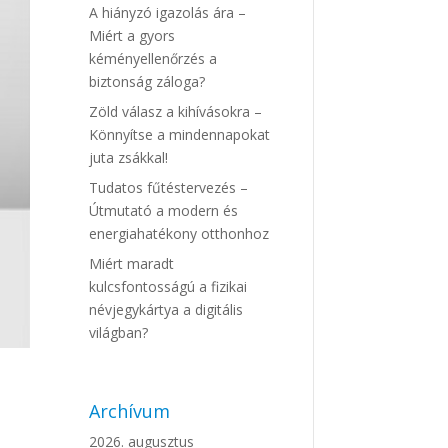
A hiányzó igazolás ára –
Miért a gyors
kéményellenőrzés a
biztonság záloga?
Zöld válasz a kihívásokra –
Könnyítse a mindennapokat
juta zsákkal!
Tudatos fűtéstervezés –
Útmutató a modern és
energiahatékony otthonhoz
Miért maradt
kulcsfontosságú a fizikai
névjegykártya a digitális
világban?
Archívum
2026. augusztus