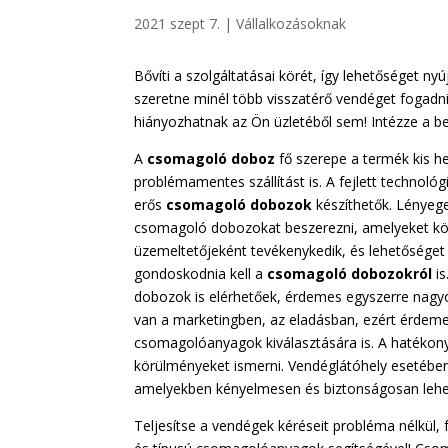
2021 szept 7.
|
Vállalkozásoknak
Bővíti a szolgáltatásai körét, így lehetőséget nyúj
szeretne minél több visszatérő vendéget fogadn
hiányozhatnak az Ön üzletéből sem! Intézze a b
A
csomagoló doboz
fő szerepe a termék kis he
problémamentes szállítást is. A fejlett technol
erős
csomagoló dobozok
készíthetők. Lényeg
csomagoló dobozokat beszerezni, amelyeket kö
üzemeltetőjeként tevékenykedik, és lehetőséget n
gondoskodnia kell a
csomagoló dobozokról
i
dobozok is elérhetőek, érdemes egyszerre nagy
van a marketingben, az eladásban, ezért érdemes
csomagolóanyagok kiválasztására is. A hatékony
körülményeket ismerni. Vendéglátóhely esetébe
amelyekben kényelmesen és biztonságosan lehet az
Teljesítse a vendégek kéréseit probléma nélkül,