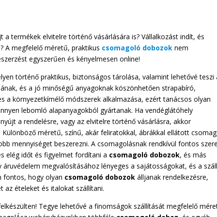
t a termékek elvitelre történő vásárlására is? Vállalkozást indít, és
i? A megfelelő méretű, praktikus
csomagoló dobozok
nem
eszerzést egyszerűen és kényelmesen online!
lyen történő praktikus, biztonságos tárolása, valamint lehetővé teszi 
ógiának, és a jó minőségű anyagoknak köszönhetően strapabíró,
es a környezetkímélő módszerek alkalmazása, ezért tanácsos olyan
nnyen lebomló alapanyagokból gyártanak. Ha vendéglátóhely
yújt a rendelésre, vagy az elvitelre történő vásárlásra, akkor
s. Különböző méretű, színű, akár feliratokkal, ábrákkal ellátott csoma
obb mennyiséget beszerezni. A csomagolásnak rendkívül fontos szer
 elég időt és figyelmet fordítani a
csomagoló dobozok
, és más
 áruvédelem megvalósításához lényeges a sajátosságokat, és a száll
n fontos, hogy olyan
csomagoló dobozok
álljanak rendelkezésre,
 ételeket és italokat szállítani.
 felkészülten! Tegye lehetővé a finomságok szállítását megfelelő mére