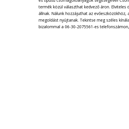
és típusú csomagolóanyagok segítségével! Cs
termék közül választhat kedvező áron. Elvitele
állnak. Nálunk hozzájuthat az evőeszközökhöz, 
megoldást nyújtanak. Tekintse meg széles kínál
bizalommal a 06-30-2075561-es telefonszámon,