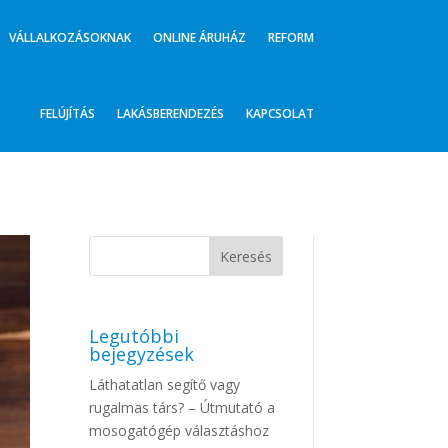
VÁLLALKOZÁSOKNAK
ONLINE ÁRUHÁZ
REFORM
FELÚJÍTÁS
LAKÁSBERENDEZÉS
KAPCSOLAT
Legutóbbi
bejegyzések
Láthatatlan segítő vagy
rugalmas társ? – Útmutató a
mosogatógép választáshoz