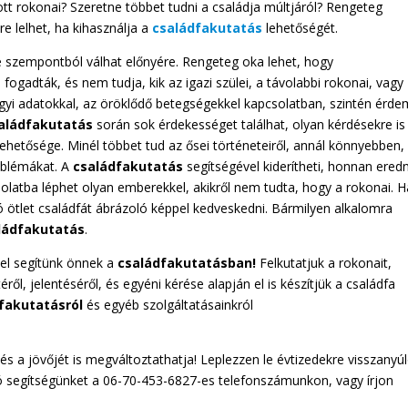
ott rokonai?
Szeretne többet tudni a családja múltjáról? Rengeteg
e lelhet, ha kihasználja a
családfakutatás
lehetőségét.
 szempontból válhat előnyére. Rengeteg oka lehet, hogy
ogadták, és nem tudja, kik az igazi szülei, a távolabbi rokonai, vagy
gyi adatokkal, az öröklődő betegségekkel kapcsolatban, szintén érd
aládfakutatás
során sok érdekességet találhat, olyan kérdésekre is
lehetősége.
Minél többet tud az ősei történeteiről, annál könnyebben,
roblémákat. A
családfakutatás
segítségével kiderítheti, honnan ered
olatba léphet olyan emberekkel, akikről nem tudta, hogy a rokonai.
H
ó ötlet családfát ábrázoló képpel kedveskedni. Bármilyen alkalomra
ládfakutatás
.
el segítünk önnek a
családfakutatásban!
Felkutatjuk a rokonait,
l, jelentéséről, és egyéni kérése alapján el is készítjük a családfa
fakutatásról
és egyéb szolgáltatásainkról
és a jövőjét is megváltoztathatja! Leplezzen le évtizedekre visszanyú
ó segítségünket a 06-70-453-6827-es telefonszámunkon, vagy írjon