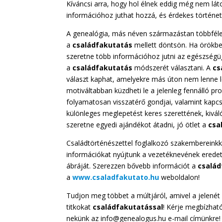
Kíváncsi arra, hogy hol élnek eddig még nem lát
információhoz juthat hozzá, és érdekes történetr
A genealógia, más néven származástan többféle
a
családfakutatás
mellett döntsön. Ha örökbe f
szeretne több információhoz jutni az egészségü
a
családfakutatás
módszerét választani. A
cs
választ kaphat, amelyekre más úton nem lenne 
motiváltabban küzdheti le a jelenleg fennálló p
folyamatosan visszatérő gondjai, valamint kapcs
különleges meglepetést keres szerettének, kivál
szeretne egyedi ajándékot átadni, jó ötlet a
csa
Családtörténészettel foglalkozó szakembereinkk
információkat nyújtunk a vezetéknevének eredetérő
ábráját. Szerezzen bővebb információt a
család
a
www.csaladfakutato.hu
weboldalon!
Tudjon meg többet a múltjáról, amivel a jelenét 
titkokat
családfakutatással
! Kérje megbízhat
nekünk az info@genealogus.hu e-mail címünkre!