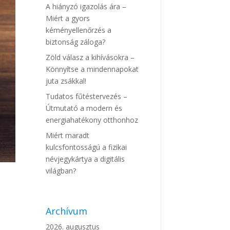
A hiányzó igazolás ára –
Miért a gyors
kéményellenőrzés a
biztonság záloga?
Zöld válasz a kihívásokra –
Könnyítse a mindennapokat
juta zsákkal!
Tudatos fűtéstervezés –
Útmutató a modern és
energiahatékony otthonhoz
Miért maradt
kulcsfontosságú a fizikai
névjegykártya a digitális
világban?
Archívum
2026. augusztus