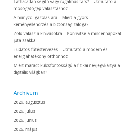
Láthatatlan segítő vagy rugalmas társ? – Útmutató a
mosogatógép választáshoz
A hiányzó igazolás ára – Miért a gyors
kéményellenőrzés a biztonság záloga?
Zöld válasz a kihívásokra – Könnyítse a mindennapokat
juta zsákkal!
Tudatos fűtéstervezés – Útmutató a modern és
energiahatékony otthonhoz
Miért maradt kulcsfontosságú a fizikai névjegykártya a
digitális világban?
Archívum
2026. augusztus
2026. július
2026. június
2026. május