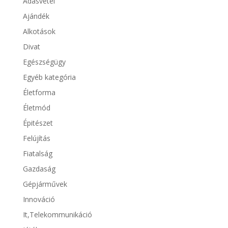
Adásvétel
Ajándék
Alkotások
Divat
Egészségügy
Egyéb kategória
Életforma
Életmód
Épitészet
Felújítás
Fiatalság
Gazdaság
Gépjárművek
Innováció
It,Telekommunikáció