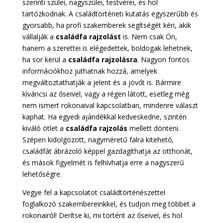
szerinti szülei, nagyszülei, testvérei, és hol
tartózkodnak. A családtörténeti kutatás egyszerűbb és
gyorsabb, ha profi szakemberek segítségét kéri, akik
vállalják a
családfa
rajzolást
is. Nem csak Ön,
hanem a szerettei is elégedettek, boldogak lehetnek,
ha sor kerül a
családfa rajzolásra
. Nagyon fontos
információkhoz juthatnak hozzá, amelyek
megváltoztathatják a jelent és a jövőt is. Bármire
kíváncsi az őseivel, vagy a régen látott, esetleg még
nem ismert rokonaival kapcsolatban, mindenre választ
kaphat. Ha egyedi ajándékkal kedveskedne, szintén
kiváló ötlet a
családfa rajzolás
mellett dönteni.
Szépen kidolgozott, nagyméretű falra kitehető,
családfát ábrázoló képpel gazdagíthatja az otthonát,
és mások figyelmét is felhívhatja erre a nagyszerű
lehetőségre.
Vegye fel a kapcsolatot családtörténészettel
foglalkozó szakembereinkkel, és tudjon meg többet a
rokonairól! Derítse ki, mi történt az őseivel, és hol