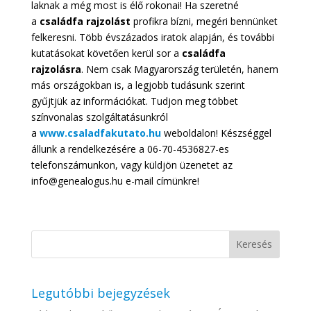
laknak a még most is élő rokonai! Ha szeretné
a
családfa rajzolást
profikra bízni, megéri bennünket
felkeresni. Több évszázados iratok alapján, és további
kutatásokat követően kerül sor a
családfa
rajzolásra
. Nem csak Magyarország területén, hanem
más országokban is, a legjobb tudásunk szerint
gyűjtjük az információkat. Tudjon meg többet
színvonalas szolgáltatásunkról
a
www.csaladfakutato.hu
weboldalon! Készséggel
állunk a rendelkezésére a 06-70-4536827-es
telefonszámunkon, vagy küldjön üzenetet az
info@genealogus.hu e-mail címünkre!
Legutóbbi bejegyzések