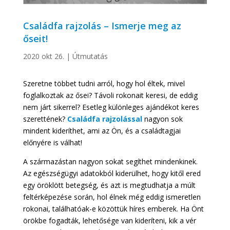
Családfa rajzolás – Ismerje meg az
őseit!
2020 okt 26.
|
Útmutatás
Szeretne többet tudni arról, hogy hol éltek, mivel
foglalkoztak az ősei? Távoli rokonait keresi, de eddig
nem járt sikerrel? Esetleg különleges ajándékot keres
szerettének?
Családfa
rajzolással
nagyon sok
mindent kideríthet, ami az Ön, és a családtagjai
előnyére is válhat!
A származástan nagyon sokat segíthet mindenkinek.
Az egészségügyi adatokból kiderülhet, hogy kitől ered
egy öröklött betegség, és azt is megtudhatja a múlt
feltérképezése során, hol élnek még eddig ismeretlen
rokonai, találhatóak-e közöttük híres emberek. Ha Önt
örökbe fogadták, lehetősége van kideríteni, kik a vér